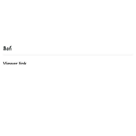
ลิงก์
Viewer link
โดยตรง link
Thumbnail link