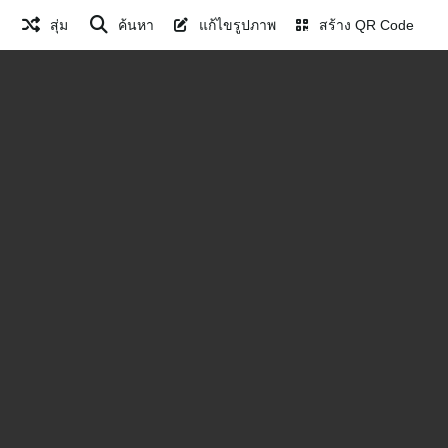
สุ่ม
ค้นหา
แก้ไขรูปภาพ
สร้าง QR Code
คาปู (44)