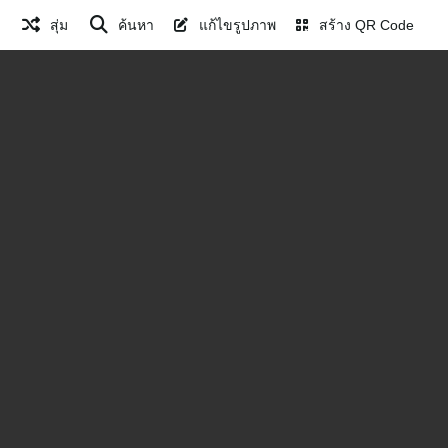
สุ่ม
ค้นหา
แก้ไขรูปภาพ
สร้าง QR Code
จีอา (31)