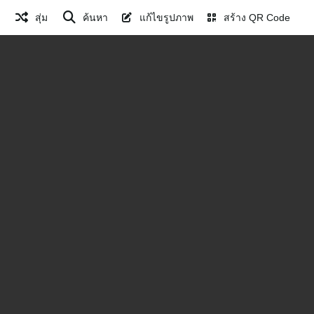
สุ่ม
ค้นหา
แก้ไขรูปภาพ
สร้าง QR Code
ญานิน (2)