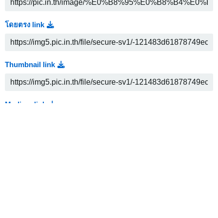
โดยตรง link
Thumbnail link
Medium link
HTML
Embed
Full linked