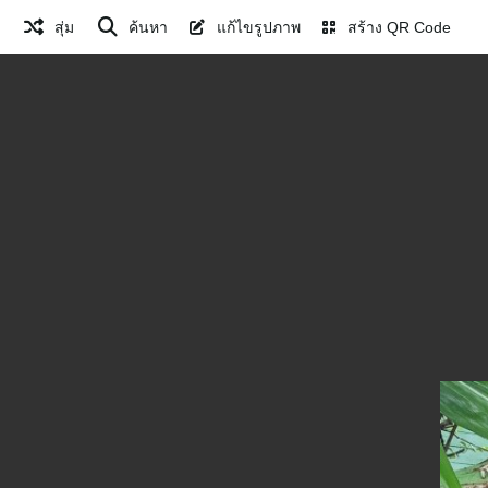
สุ่ม
ค้นหา
แก้ไขรูปภาพ
สร้าง QR Code