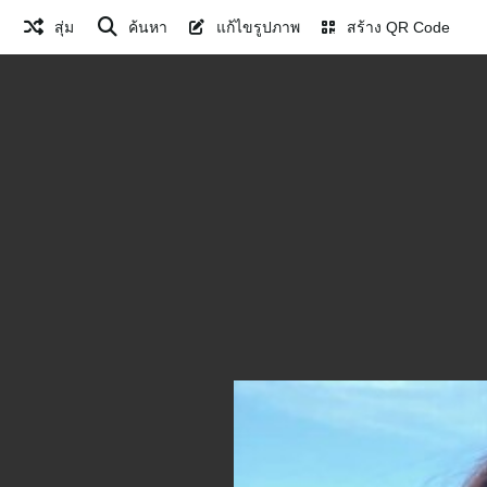
สุ่ม
ค้นหา
แก้ไขรูปภาพ
สร้าง QR Code