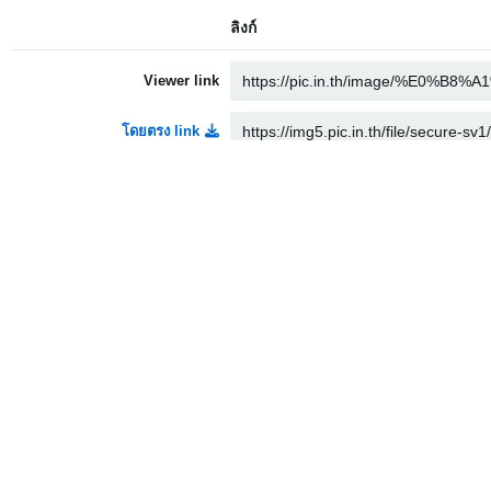
ลิงก์
Viewer link
โดยตรง link
Thumbnail link
Medium link
HTML
Embed
Full linked
Medium linked