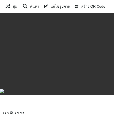
สุ่ม
ค้นหา
แก้ไขรูปภาพ
สร้าง QR Code
มาชิ (13)