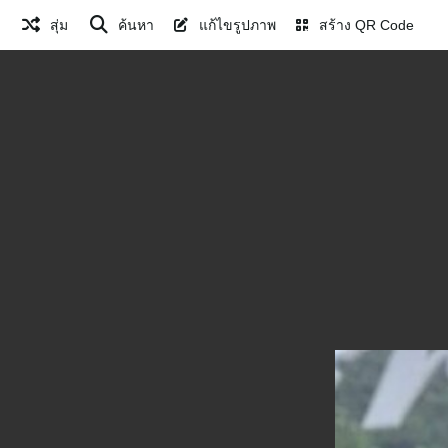
สุ่ม
ค้นหา
แก้ไขรูปภาพ
สร้าง QR Code