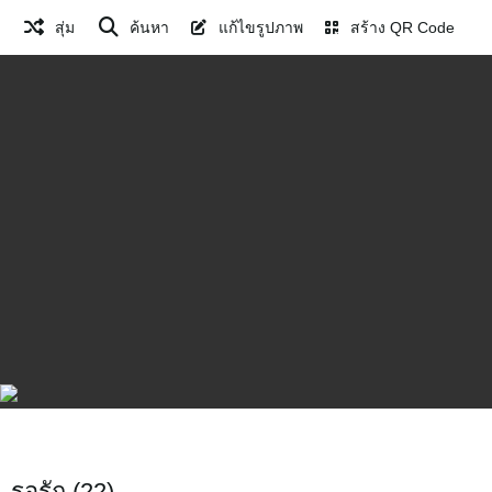
สุ่ม
ค้นหา
แก้ไขรูปภาพ
สร้าง QR Code
รอรัก (22)