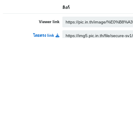
ลิงก์
Viewer link
โดยตรง link
Thumbnail link
Medium link
HTML
Embed
Full linked
Medium linked