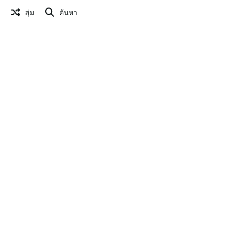
สุ่ม
ค้นหา
แก้ไขรูปภาพ
สร้าง QR Code