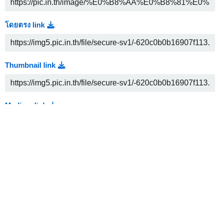
โดยตรง link
Thumbnail link
Medium link
HTML
Embed
Full linked