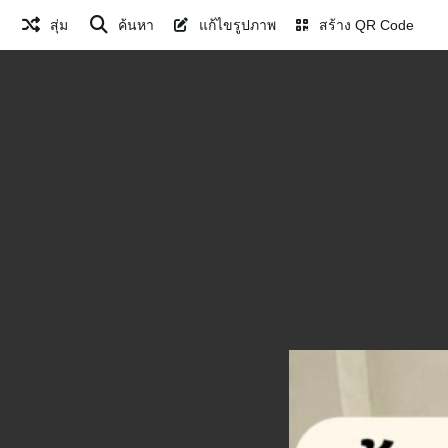
สุ่ม
ค้นหา
แก้ไขรูปภาพ
สร้าง QR Code