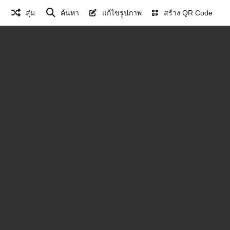
สุ่ม
ค้นหา
แก้ไขรูปภาพ
สร้าง QR Code