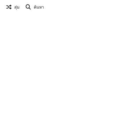
สุ่ม
ค้นหา
แก้ไขรูปภาพ
สร้าง QR Code