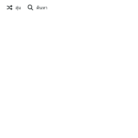
สุ่ม
ค้นหา
แก้ไขรูปภาพ
สร้าง QR Code