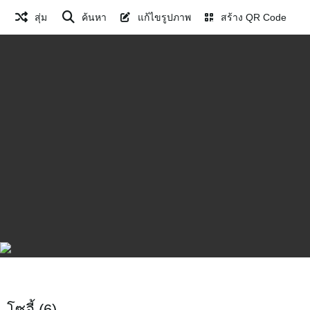
สุ่ม
ค้นหา
แก้ไขรูปภาพ
สร้าง QR Code
โซอี้ (6)