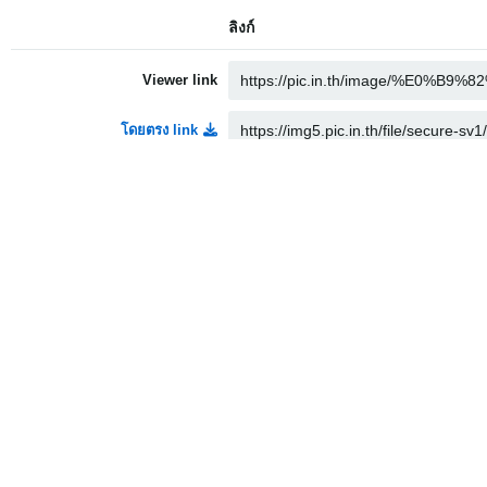
ลิงก์
Viewer link
โดยตรง link
Thumbnail link
Medium link
HTML
Embed
Full linked
Medium linked