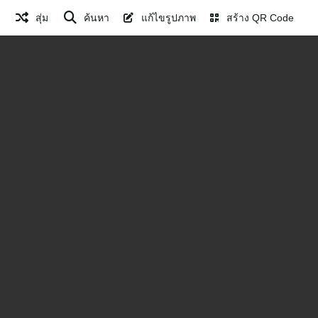
สุ่ม
ค้นหา
แก้ไขรูปภาพ
สร้าง QR Code