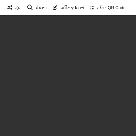
สุ่ม
ค้นหา
แก้ไขรูปภาพ
สร้าง QR Code