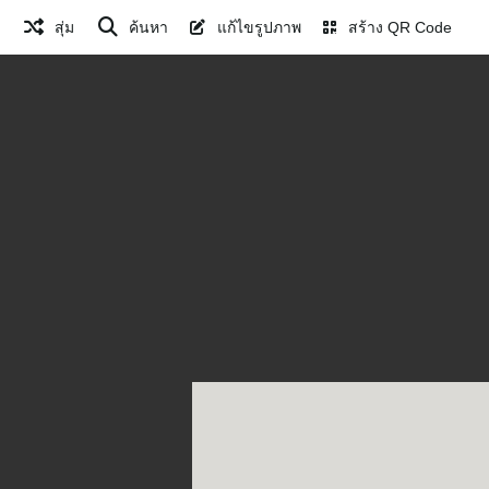
สุ่ม
ค้นหา
แก้ไขรูปภาพ
สร้าง QR Code