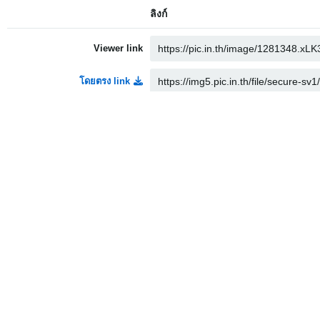
ลิงก์
Viewer link
โดยตรง link
Thumbnail link
Medium link
HTML
Embed
Full linked
Medium linked