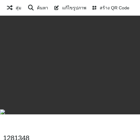
สุ่ม
ค้นหา
แก้ไขรูปภาพ
สร้าง QR Code
1281348