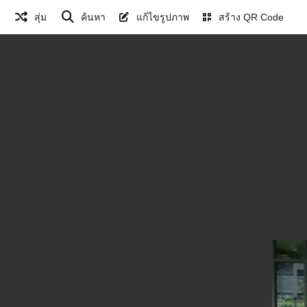
สุ่ม
ค้นหา
แก้ไขรูปภาพ
สร้าง QR Code