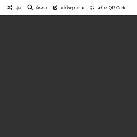
สุ่ม
ค้นหา
แก้ไขรูปภาพ
สร้าง QR Code