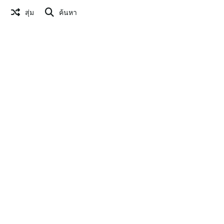
สุ่ม
ค้นหา
แก้ไขรูปภาพ
สร้าง QR Code