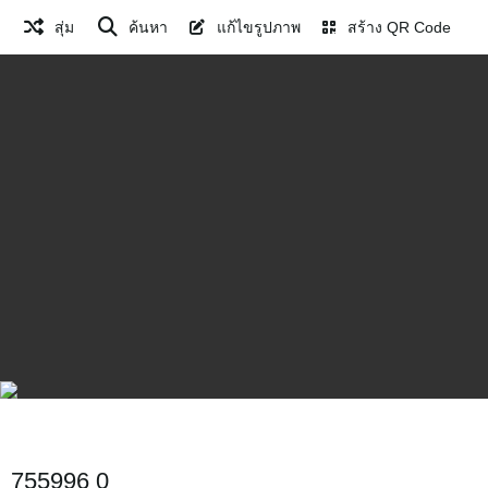
สุ่ม
ค้นหา
แก้ไขรูปภาพ
สร้าง QR Code
755996 0