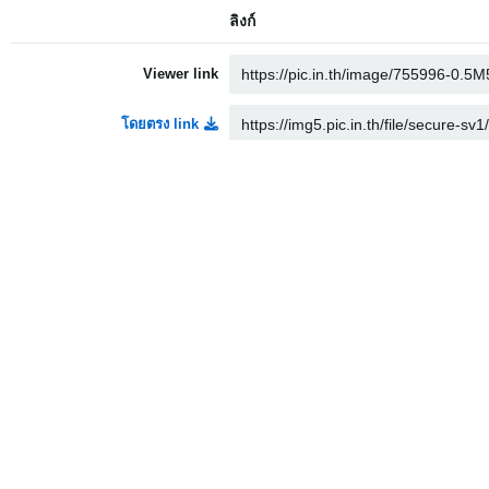
ลิงก์
Viewer link
โดยตรง link
Thumbnail link
Medium link
HTML
Embed
Full linked
Medium linked