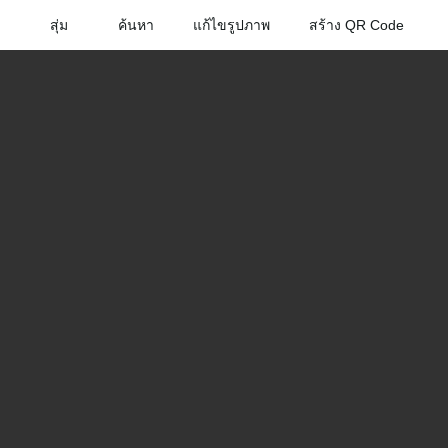
สุ่ม
ค้นหา
แก้ไขรูปภาพ
สร้าง QR Code