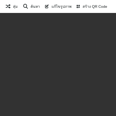
สุ่ม
ค้นหา
แก้ไขรูปภาพ
สร้าง QR Code