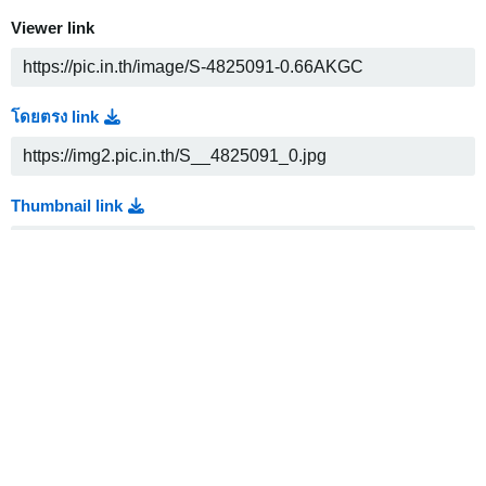
Viewer link
โดยตรง link
Thumbnail link
Medium link
HTML
Embed