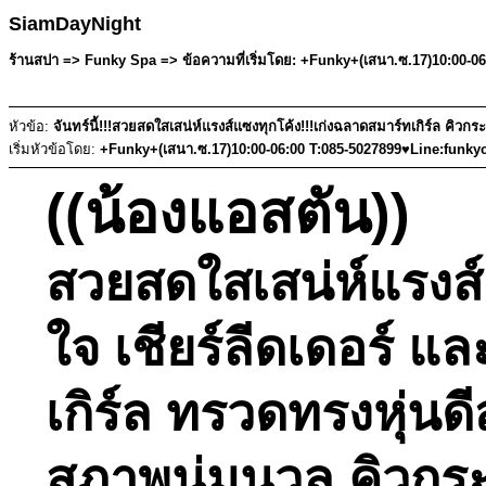
SiamDayNight
ร้านสปา => Funky Spa => ข้อความที่เริ่มโดย: +Funky+(เสนา.ซ.17)10:00-06
หัวข้อ:
จันทร์นี้!!!สวยสดใสเสน่ห์แรงส์แซงทุกโค้ง!!!เก่งฉลาดสมาร์ทเกิร์ล คิวกระ
เริ่มหัวข้อโดย:
+Funky+(เสนา.ซ.17)10:00-06:00 T:085-5027899♥Line:funky
((น้องแอสตัน))
สวยสดใสเสน่ห์แรงส์
ใจ เชียร์ลีดเดอร์ 
เกิร์ล ทรวดทรงหุ่นด
สุภาพนุ่มนวล คิวกระ