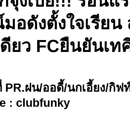
จุงเบย!!! ร้อนแรง
มอดังตั้งใจเรีย
เดียว FCยืนยันเทค
 PR.ฝน/ออดี้/นกเอี้ยง/กิฟ
e : clubfunky