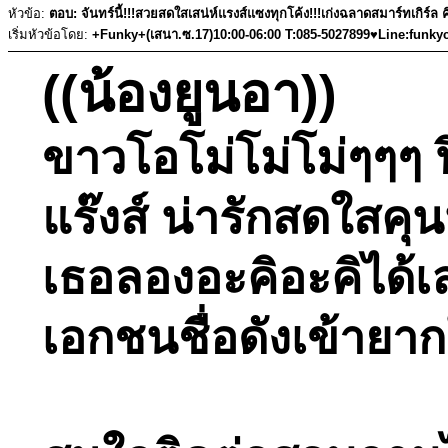
หัวข้อ:
ตอบ: จันทร์นี้!!!สวยสดใสเสน่ห์แรงส์แซงทุกโค้ง!!!เก่งฉลาดสมาร์ทเกิร์ล 
เริ่มหัวข้อโดย:
+Funky+(เสนา.ซ.17)10:00-06:00 T:085-5027899♥Line:funky
((น้องยูนอา))
ขาวโอโม่โม่โม่ๆๆๆ ป
แร๊งส์ น่ารักสดใสคุน
เธอลองอะคิอะคิได้เ
เอกชนชื่อดังเข้ายา