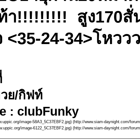
้า!!!!!!!!! สูง170ส
 <35-24-34>โหววว.
่
วย/กิฟท์
e : clubFunky
ww.uppic.org/image-58A3_5C37EBF2.jpg) (http://www.siam-daynight.com/foru
ww.uppic.org/image-6122_5C37EBF2.jpg) (http://www.siam-daynight.com/foru