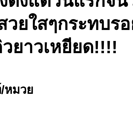
ตั้งแต่วันแรกจนว
น สวยใสๆกระทบรอย
ิวยาวเหยียด!!!!
ท์/หมวย