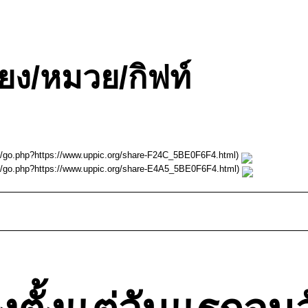
้ยง/หมวย/กิฟท์
m/go.php?https://www.uppic.org/share-F24C_5BE0F6F4.html)
m/go.php?https://www.uppic.org/share-E4A5_5BE0F6F4.html)