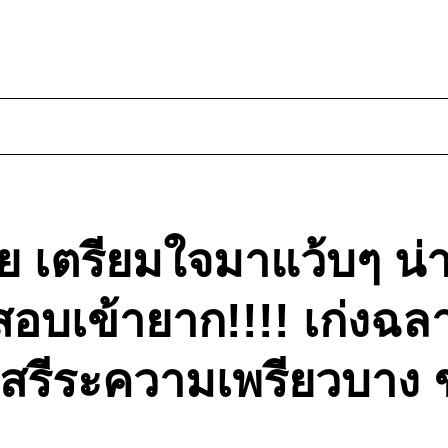
ย เตรียมใจมาแว้บๆ น่า
งสอบเข้ายาก!!!! เก่งฉ
ีใช้สรีระความเพรียวบา