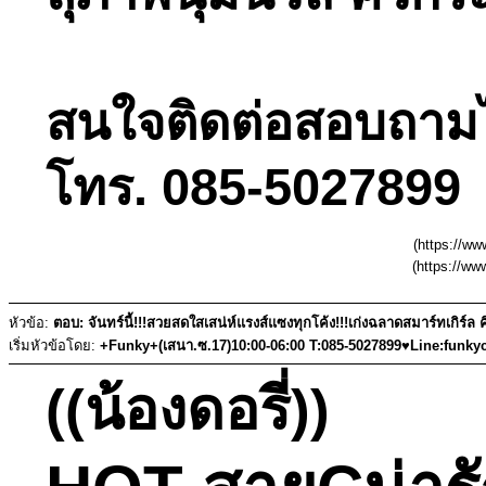
สนใจติดต่อสอบถามได้
โทร. 085-5027899 
(https://w
(https://w
หัวข้อ:
ตอบ: จันทร์นี้!!!สวยสดใสเสน่ห์แรงส์แซงทุกโค้ง!!!เก่งฉลาดสมาร์ทเกิร์ล 
เริ่มหัวข้อโดย:
+Funky+(เสนา.ซ.17)10:00-06:00 T:085-5027899♥Line:funky
((น้องดอรี่))