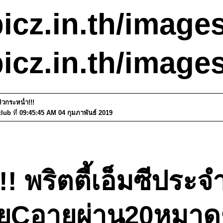
icz.in.th/image
picz.in.th/image
คิวกระหน่ำ!!!
club
ที่
09:45:45 AM 04 กุมภาพันธ์ 2019
! พริตตี้เอ็มซีประจ
ยCอายุผ่าน20หมาดๆ