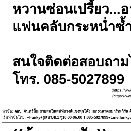
หวานซ่อนเปรี้ยว...
แฟนคลับกระหน่ำซ้ำ
สนใจติดต่อสอบถามได้
โทร. 085-5027899 
(https://w
(https://w
หัวข้อ:
ตอบ: จันทร์นี้!!!สวยสดใสเสน่ห์แรงส์แซงทุกโค้ง!!!เก่งฉลาดสมาร์ทเกิร์ล 
เริ่มหัวข้อโดย:
+Funky+(เสนา.ซ.17)10:00-06:00 T:085-5027899♥Line:funky