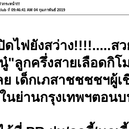
คิวกระหน่ำ!!!
club
ที่
09:46:41 AM 04 กุมภาพันธ์ 2019
ิดไฟยังสว่าง!!!!.....ส
นู๋"ลูกครึ่งสายเลือดกิ
ลย เด็กเภสาชชชชฯผู้เช
กในย่านกรุงเทพฯตอนบน