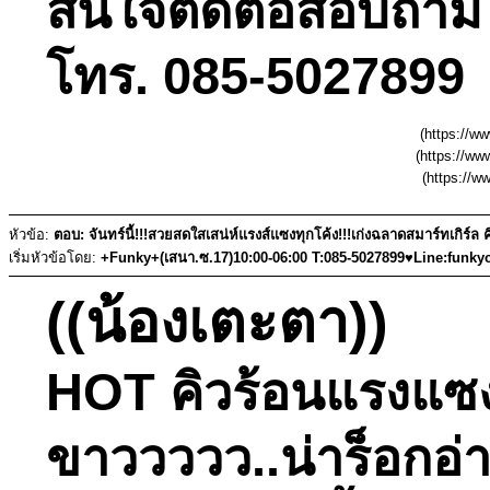
สนใจติดต่อสอบถามได้
โทร. 085-5027899 
(https://w
(https://w
(https://
หัวข้อ:
ตอบ: จันทร์นี้!!!สวยสดใสเสน่ห์แรงส์แซงทุกโค้ง!!!เก่งฉลาดสมาร์ทเกิร์ล 
เริ่มหัวข้อโดย:
+Funky+(เสนา.ซ.17)10:00-06:00 T:085-5027899♥Line:funky
((น้องเตะตา))
HOT คิวร้อนแรงแซงไซ
ขาววววว..น่าร็อกอ่า