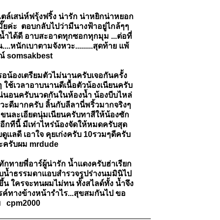
น่ห์ฟรุ้งฟริ้ง น่ารัก น่าหยิกน่าหยอก
ั๊ยค่ะ ตอบกลับไปว่ามีนางฟ้าอยู่ไกล้ๆๆ
ำได้ดี อาบสะอาดทุกซอกทุกมุม ...ต่อที่
.หนักเบาตามจังหวะ.........สุดท้าย แพ้
มณ์ somsakbest
รอน้องเตรียมตัวไม่นานครับเจอกันครั้ง
 ใช้เวลาอาบนานดีเนื้อตัวน้องเนียนครับ
เน่นอนครับนวดกันในห้องน้ำ น้องบีบไหล่
ะดีมากครับ ลิ้นกับลีลานี่พริ้วมากจริงๆ
ขนละเอียดนุ่มเนียนครับทาสีให้น้องซัก
ีนี้ มีเท่าไหร่น้องจัดให้หมดครับสุด
ูเเลดี เอาใจ คุยเก่งครับ 10รวมๆดีครับ
นะครับผม mrdude
ทายพี่อาร์ผู้น่ารัก น้ำแดงครับฮ่าเรียก
มอาบน้ำธรรมดาแอบสำรวจรูปร่างนมมินิไป
น ใครจะทนผมไม่ทน ทั้งสไลด์ทั้ง น้ำจึง
รค์ทางข้างหน้ารำไร...สุขสมกันไป ขอ
ครับ cpm2000