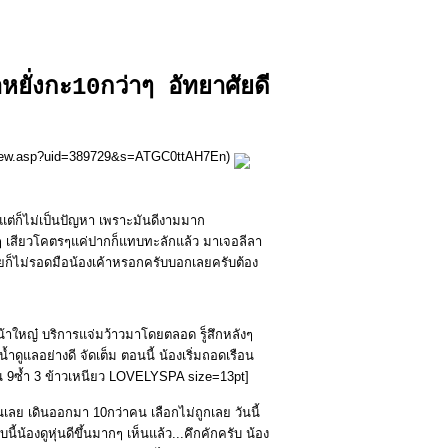
หยั่งกะ10กว่าๆ อัทยาศัยดี
m/view.asp?uid=389729&s=ATGC0ttAH7En)
 แต่ก็ไม่เป็นปัญหา เพราะมันดีงามมาก
กๆ เสียวโคตรๆแค่ปากก็แทบทะลักแล้ว มาเจอลีลา
ายก็ไม่รอดมือน้องเค้าหรอกครับบอกเลยครับต้อง
หน้าใหญ๋ บริการแจ่มว้าวมาโดยตลอด รู็สึกหลังๆ
ำดูแลอย่างดี จัดเต็ม ตอนนี้ น้องเริ่มถอดเรือน
ฟน 9ซ้ำ 3 ข้าวเหนียว LOVELYSPA size=13pt]
านเลย เดินออกมา 10กว่าคน เลือกไม่ถูกเลย วันนี้
้น้องดูหุ่นดีขึ้นมากๆ เห็นแล้ว...คึกคักครับ น้อง