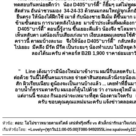
ทดสอบกันหน่อยดีกว่า น้อง D405“บาร์ดี้” ก็ยิ้มๆ แต่ไม่พูด
สัดส่วน อันน่าชวนมอง 34-24-33 ด้วยนมกลมใหญ่/จุกเล็กอั
ยืนตรง ให้น้องได้ฝึกใช้ เมาส์ กับน้องชาย ฝีเม้ม ดีขึ้นม
ข้ามขั้นตอน การนวดหลังไปเลย มาเข้าประเด็นที่ผมต้องกา
D405“บาร์ดี้” ตอนนี้รู้งาน ขึ้นเยอะดีแล้ว น้องจึง ชโลมท
เห็นหลับตา แต่น้องเก็บเสียงเก่งมาก เงียบเลยผมเลยขอใช้ตัวช่
คราวนี้ ตาผมบ้างละนะ จึงให้น้อง D405“บาร์ดี้” กลับหลังหั
ไปเยอะ มีคลึง มีรัด มีรีด เป็นระยะๆ น้องทำแบบ ไม่มีหย
ลองได้นะครับ ค่าคอร์ส B2B 1,900 ราคาย่อมเยาว
” Line เด้งมาว่ามีน้องใหม่มาเข้างาน ผมนี่รีบเลยครับ L
ต่อด้วย วันนี้ได้ขึ้นคนแรกเลย จ่ายค่าสินสอดแล้วนั่งรอน้
สัก ผิวเรียบเนียบ ดูน้องจะเป็นงานบ้างแล้ว ... เคยทำที่อ
อาบน้ำก็ธรรมดาครับ ผมเองก็ลุ้นไปด้วย ว่า งานจะดุไหม๊ แต่
แต่งานนี้ ชงเอง กินเองน่าจะเหมาะที่สุด น้องตามใจครับ
ครับ ขอบคุณคุณแหม่มนะครับ แจ้งข่าวตลอดเลย เ
หัวข้อ:
ตอบ: โอโม่ขาวหมวยตามสไตล์ เสน่ห์ฟรุ้งฟริ้ง vs ตัวเล็กน่ารักเอาใจเก่
เริ่มหัวข้อโดย:
+Lovely+(ทุกวัน11:00-05:00)T080-9492055Line:spalovely12