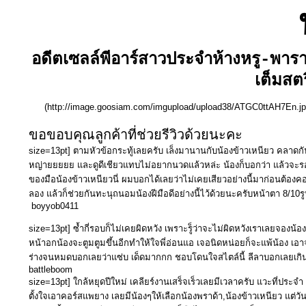
อดีตเซลล์พีอาร์สาวประจำห้างหรู-พารา
เต็มสต
(http://image.goosiam.com/imgupload/upload38/ATGC0ttAH7En.j
ขอขอบคุณลูกค้าที่ช่วยรีวิวด้วยนะคะ
size=13pt] ตามหัวข้อกระทู้เลยครับ เล็งมานานกับน้องข้าวเหนียว คลาดกัน
หญ่ายยยยย และดูดีเชียวแทบไม่อยากนวดแล้วหล่ะ น้องก็บอกว่า แล้วจะรออ
ของมือน้องข้าวเหนียวนี่ ผมบอกได้เลยว่าไม่เคยเสียวอย่างนี้มาก่อนต้อ
ลอง แล้วก็ช่วยกันทะนุถนอมน้องฝีมือดีอย่างนี้ไว้ด้วยนะครับหน้าตา 8/10ร
boyyob0411
size=13pt] ซ้ำกี่รอบก็ไม่เคยผิดหวัง เพราะรู็ว่าจะไม่ผิดหวังเราเลยจองน
หน้าอกน้องจะตูมตูมขึ้นอีกทำให้ใจพี่อ่อนแอ เจอนิดหน่อยก็จะแพ้น้อง เอาจร
ร่างจนหมดบอกเลยว่าแซ่บ เด็ดมากกก ชอบโดนใจสไตล์นี้ ลีลาบอกเลยเกิน ไ
battleboom
size=13pt] ใกล้หยุดปีใหม่ เคลียร์งานเสร็จเร็วเลยมีเวลาครับ แวะที่ประจำ 
ตั้งใจเอาคอร์สแพยาง เลยมีน้องๆให้เลือกน้องพราด้า,น้องข้าวเหนียว แต่วันน