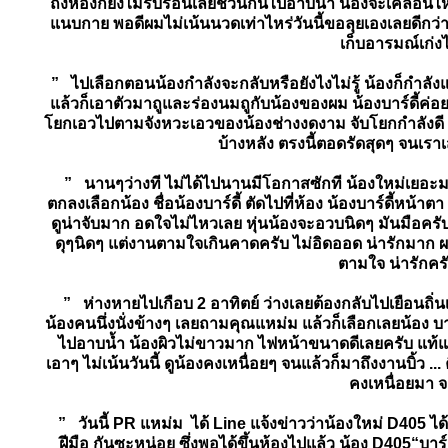
ถึงห้องก็ยังไม่รีบร้อนเลยชวนกันไปอาบน้ำ น้องจะเคลื่อ
แนบกาย พอดีผมไม่เน้นนวดเท่าไหร่วันนี้ขอลุยเองเลยดีกว่า
เก็บอารมณ์เก่ง
” ไปเลือกตอนน้องกำลังจะกลับหรือยังไงไม่รู้ น้องก็กำลัง
แล้วก็เอาตัวมาถูและร่องนมถูกับน้องของผม น้องบาร์ดี้ค่อ
โยกเอวไปตามจังหวะเอวของน้องช่างงดงาม จับโยกกำลังดี ทุกอ
บ้างหลัง ตรงนี้ตอดรัดสุดๆ จนเร
” นานๆว่างที ไม่ได้ไปนานมีโอกาสซักที น้องใหม่เยอะมา
ตกลงเลือกน้อง ชื่อน้องบาร์ดี้ ตัดไปที่ห้อง น้องบาร์ดี้
ดูน่าจับมาก อดใจไม่ไหวเลย หุ่นน้องจะอวบนิดๆ มันมือครั
ดุๆนิดๆ แต่งานตามใจเกินคาดครับ ไม่อิดออด น่ารักมาก ผมไล
ตามใจ น่ารักคร
” ห่างหายไปเกือบ 2 อาทิตย์ ว่างเลยต้องกลับไปเยือนถิ่
น้องคนนึ่งนั่งข้างๆ เลยถามคุณแหม่ม แล้วก็เลือกเลยน้อง บา
ไปอาบน้ำ น้องผิวไม่ขาวมาก ไฟหน้าขนาดดีเลยครับ แท้แน่
เอาๆ ไม่เน้นวันนี้ ดูน้องคงเหนื่อยๆ จนแล้วก็มาถึงงานบิ้ว 
คงเหนื่อยมา จ
” วันนี้ PR แหม่ม ได้ Line แจ้งข่าวว่าน้องใหม่ D405 ได้
ฝีมือ กันซะหน่อย ซึ่งพอได้ขึ้นห้องไปแล้ว น้อง D405“บาร์