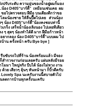
ลังปรับระดับ ความอุ่นของน้ำอยู่ผมก็มอง
.น้อง D405“บาร์ดี้” เหมือนเช่นเคย ผม
รอก ขอไปตรวจสอบ ฝีมือ บนเตียงดีกว่าขอ
ลมน้องชาย ให้ลื่นปื๊ดไปเลย ส่วนน้อง
ลงๆ น้อง D405“บาร์ดี้”น้องคงชอบท่านี้
วเกร็ง เสร็จน้ำน้องเจิงนอง ไปเลยทีเดียว
ง ๆ สุดๆ น้องทำได้ดี มาก ฝีมือก้าวหน้า
ใครอยากลอง น้อง D405“บาร์ดี้”แบบผม ไป
้าน ครั้งหน้า ครับ Bye bye ]
รีบขับรถไปที่ร้าน น้องพร้อมแล้ว มีจอง
้องก็สำรวจงานก่อนเลยครับ แผ่นหลังมีรอย
น้าโมมา ใหญ่จริง บีบได้ น้องไม่หวง งาน
วย เสียวๆ ลุ้นๆ หันหน้ามา ก็บิ้วดีครับ
ุณ Lovely Spa นะครับงานนี้สบายตัวไป
่วนลดการบ้านทุกครั้งนะครับ