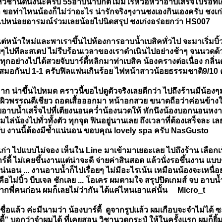
นไหวช้านิดนึงนะครับ 55อาบน้ำปกติไม่มีไรหวือหว่าอาบเสร็จไปรอ
 ขอท่าไหนน้องก็ไม่ว่าอะไร น่ารักจริงๆงานชงเองกินเองครับ ชงเก่ง
ไปหน่อยอารมณ์ร่วมเลยน้อยไปนิดสรุป ชงเก่งอร่อยกว่า HS007
แต่หน้าใหม่และพาเราขึ้นไปห้องการอาบน้ำเบสิคทั่วไป จะมาเริ่มบ
ยๆไปทีละสเตป ไม่รีบร้อนเวลาของเราดำเนินไปอย่างช้าๆ จนนวดด้วยตั
ย่างไปได้สวยจับบาร์ดี้พลิกมาท่าเบสิค น้องครางต่อเนื่อง กลิ่นตั
าเสมอกันป 1-1 ครับฟิลแฟนเกินร้อย ไฟหน้าสาวน้อยธรรมชาติ9/10 ค
ก น่าขึ้นไปหมด คราวนี้ขอไปดูตัวจริงเลยดีกว่า ไปถึงร้านมีน้อ
หน้าตา ผิวพรรณดีเชียว ถอดเสื้อออกมา หน้าอกสวย ขนาดถือว่าค่อนข
บอาบน้ำเสร็จไปที่เตียงนอนคว่ำน้องนวดให้ พักนึงน้องบอกนอนหงายเ
่น้องไปทั่วทั้งตัว ทุกจุด ฟินอยู่นานเลย ถึงเวลาที่ต้องเสร็จละ เ
ับ งานนี้ต้องมีซ้ำแน่นอน ขอบคุณ lovely spa ครับ NasGusto
นเก่า ไปแบบไม่จอง เห็นใน Line มาเข้ามาเยอะเลย ไปถึงร้าน เลือก
ร์ดี้ ไม่เคยขึ้นงานแต่น่าจะดี จ่ายค่าสินสอด แล้วนั่งรอขึ้นงาน 
นอน ... งานอาบน้ำก็ไปเรื่อยๆ ไม่มีอะไรเน้น เหมือนน้องจะเหนื่
... คือไม่บิ้ว บีบเจล ชักเลย ... โอเคร ผมตามใจ สรุปปิดเกมส์ จบ อา
ากพี่คนก่อน ผมก็เลยไม่ว่ากัน ได้แค่ไหนเอาแค่นั้น Micro_t
ชื่อแล้ว ค่ะมีนามว่า น้องบาร์ดี้ ดูจากรูปแล้ว ผมเกือบจะจำไม่ได้
ดี้” บอกว่าจำผมได้ ที่เคยสอน วิชานวดกระปู๋ ให้ในครั้งแรก ผมก็ยิ้ม