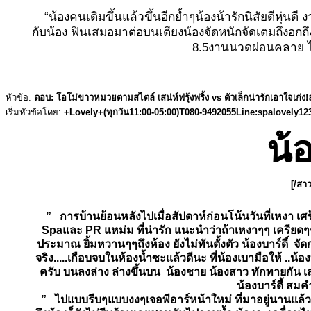
“น้องคนเดิมขึ้นแล้วขึ้นอีกย้ำๆน้องน้ารักนิสัยดีหุ่นดี
กับน้อง ฟินเสมอมาต่อบนเตียงน้องจัดหนักจัดเตมถึง
8.5งานนวดผ่อนคลาย ไม่ร
หัวข้อ:
ตอบ: โอโม่ขาวหมวยตามสไตล์ เสน่ห์ฟรุ้งฟริ้ง vs ตัวเล็กน่ารักเอาใจเก่
เริ่มหัวข้อโดย:
+Lovely+(ทุกวัน11:00-05:00)T080-9492055Line:spalovely12
น้
[/สาว
” การบ้านย้อนหลังไปเมื่อสัปดาห์ก่อนโน้นวันที่เหงา เ
Spaและ PR แหม่ม ที่น่ารัก แนะนำว่าถ้าเหงาๆๆ เครียดๆๆ 
ประมาณ ยิ้มหวานๆๆถึงห้อง ยังไม่ทันตั้งตัว น้องบาร์ดี์ 
จริง.....เกือบจบในห้องน้ำซะแล้วดีนะ ที่น้องเบามือให้ .
ครับ บนลงล่าง ล่างขึ้นบน น้องชาย น้องสาว ทักทายกัน
น้องบาร์ดี้ สมค
” ไปแบบรีบๆแบบงงๆเจอพีอาร์หน้าใหม่ ที่มาอยู่นานแล้ว 55