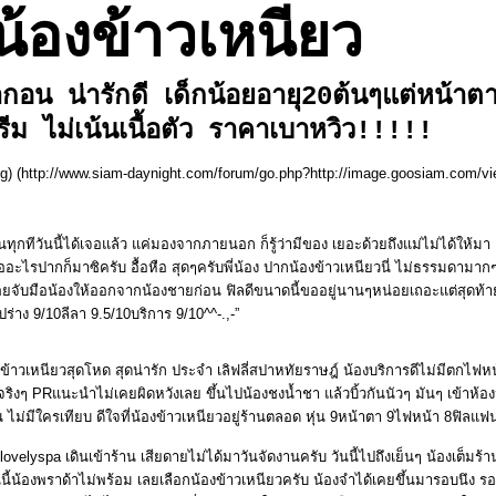
น้องข้าวเหนียว
กอน น่ารักดี เด็กน้อยอายุ20ต้นๆแต่หน้าตา
รีม ไม่เน้นเนื้อตัว ราคาเบาหวิว!!!!!
pg) (http://www.siam-daynight.com/forum/go.php?http://image.goosiam.co
ทุกทีวันนี้ได้เจอแล้ว แค่มองจากภายนอก ก็รู้ว่ามีของ เยอะด้วยถึงแม่ไม่ได้ให้มา
ะไรปากก็มาซิครับ อื้อหือ สุดๆครับพี่น้อง ปากน้องข้าวเหนียวนี่ ไม่ธรรมดามา
งคอยจับมือน้องให้ออกจากน้องชายก่อน ฟิลดีขนาดนี้ขออยู่นานๆหน่อยเถอะแต่สุดท้
ูปร่าง 9/10ลีลา 9.5/10บริการ 9/10^^-.,-”
้องข้าวเหนียวสุดโหด สุดน่ารัก ประจำ เลิฟลี่สปาหทัยราษฎ์ น้องบริการดีไม่มีตกไฟ
ิงๆ PRแนะนำไม่เคยผิดหวังเลย ขึ้นไปน้องชงน้ำชา แล้วบิ้วกันนัวๆ มันๆ เข้าห้องน้
ม่มีใครเทียบ ดีใจที่น้องข้าวเหนียวอยู่ร้านตลอด หุ่น 9หน้าตา 9ไฟหน้า 8ฟิลแ
lovelyspa เดินเข้าร้าน เสียดายไม่ได้มาวันจัดงานครับ วันนี้ไปถึงเย็นๆ น้องเต็มร้
ี้น้องพราด้าไม่พร้อม เลยเลือกน้องข้าวเหนียวครับ น้องจำได้เคยขึ้นมารอบนึง รอบนี