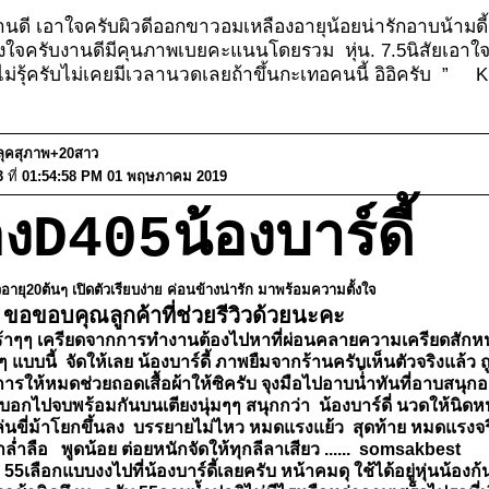
 งานดี เอาใจครับผิวดีออกขาวอมเหลืองอายุน้อยน่ารักอาบน้ามดี้
อกถึงใจครับงานดีมีคุนภาพเบยคะแนนโดยรวม หุ่น. 7.5นิสั
ุ้ครับไม่เคยมีเวลานวดเลยถ้าขึ้นกะเทอคนนี้ อิอิครับ ” K
ง!ลุคสุภาพ+20สาว
3
ที่
01:54:58 PM 01 พฤษภาคม 2019
องD405น้องบาร์ดี้
อายุ20ต้นๆ เปิดตัวเรียบง่าย ค่อนข้างน่ารัก มาพร้อมความตั้งใจ
ขอขอบคุณลูกค้าที่ช่วยรีวิวด้วยนะคะ
ศร้าๆๆ เครียดจากการทำงานต้องไปหาที่ผ่อนคลายความเครียดสักหน่อย
แบบนี้ จัดให้เลย น้องบาร์ดี้ ภาพยืมจากร้านครับเห็นตัวจริงแล้ว 
จัดการให้หมดช่วยถอดเสื้อผ้าให้ซิครับ จุงมือไปอาบน่้ำทันที่อาบส
.น้องบอกไปจบพร้อมกันบนเตียงนุ่มๆๆ สนุกกว่า น้องบาร์ดี่ นวดให้น
 เล่นขี่ม้าโยกขึ้นลง บรรยายไม่ไหว หมดแรงแย้ว สุดท้าย หมดแ
ำล่ำลือ พูดน้อย ต่อยหนักจัดให้ทุกลีลาเสียว ...... somsakbest
เลือกแบบงงไปที่น้องบาร์ดี้เลยครับ หน้าคมดุ ใช้ได้อยู่หุ่นน้องก้