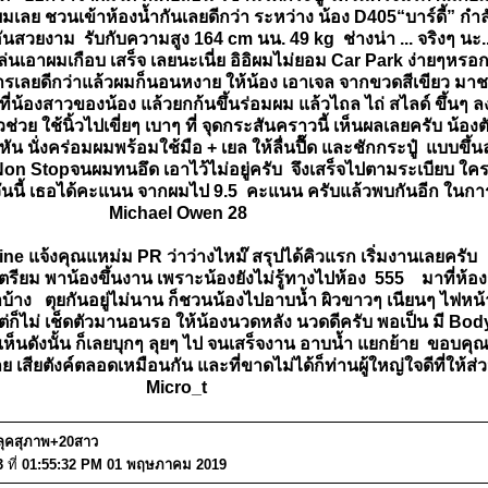
ผมเลย ชวนเข้าห้องน้ำกันเลยดีกว่า ระหว่าง น้อง D405“บาร์ดี้” กำ
นสวยงาม รับกับความสูง 164 cm นน. 49 kg ช่างน่า ... จริงๆ นะ..
าก เล่นเอาผมเกือบ เสร็จ เลยนะเนี่ย อิอิผมไม่ยอม Car Park ง่ายๆห
รเลยดีกว่าแล้วผมก็นอนหงาย ให้น้อง เอาเจล จากขวดสีเขียว มาชโ
าที่น้องสาวของน้อง แล้วยกก้นขึ้นร่อมผม แล้วไถล ไถ่ สไลด์ ขึ้นๆ 
วย ใช้นิ้วไปเขี่ยๆ เบาๆ ที่ จุดกระสันคราวนี้ เห็นผลเลยครับ น้องตั
น นั่งคร่อมผมพร้อมใช้มือ + เยล ให้ลื่นปื๊ด และชักกระปู๋ แบบขึ้นล
ุด Non Stopจนผมทนอึด เอาไว้ไม่อยู่ครับ จึงเสร็จไปตามระเบียบ 
ันนี้ เธอได้คะแนน จากผมไป 9.5 คะแนน ครับแล้วพบกันอีก ในการบ
Michael Owen 28
ine แจ้งคุณแหม่ม PR ว่าว่างไหม๊ สรุปได้คิวแรก เริ่มงานเลยครับ 
องเตรียม พาน้องขึ้นงาน เพราะน้องยังไม่รู้ทางไปห้อง 555 มาที่ห
ื่นมาบ้าง ตุยกันอยู่ไม่นาน ก็ชวนน้องไปอาบน้ำ ผิวขาวๆ เนียนๆ ไฟห
ก็ไม่ เช็ดตัวมานอนรอ ให้น้องนวดหลัง นวดดีครับ พอเป็น มี Body ด้
 เห็นดังนั้น ก็เลยบุกๆ ลุยๆ ไป จนเสร็จงาน อาบน้ำ แยกย้าย ขอบค
สียตังค์ตลอดเหมือนกัน และที่ขาดไม่ได้ก็ท่านผู้ใหญ่ใจดีที่ให้ส
Micro_t
ง!ลุคสุภาพ+20สาว
3
ที่
01:55:32 PM 01 พฤษภาคม 2019