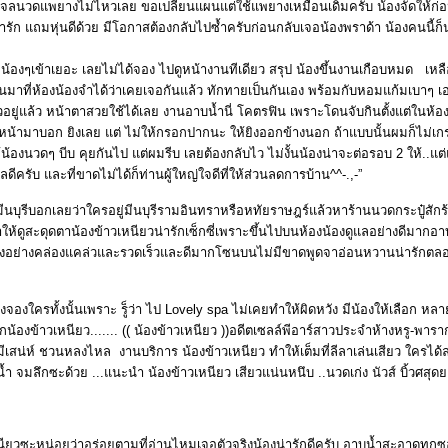
จอเจลนวดแพยางไม่ไหวเลย ขอเปลี่ยนแผนแต่ใช้แพยางเหมือนเดิมครับ น้องจัดให้ก
่ารัก แถมหุ่นดีด้วย มีโอกาสต้องกลับไปซ้ำครับก่อนกลับเจอน้องพราด้า น้องคนนี้ก
 น้องๆเข้าเยอะ เลยไม่ได้จอง ไปดูหน้างานทีเดียว สรุป น้องขึ้นงานเกือบหมด เหลือ
่นอนมาที่ห้องน้องจำได้ว่าเคยเจอกันแล้ว ทักทายเป็นกันเอง พร้อมกับหอมแก้มเบาๆ 
แล้ว หน้าตาสวยใช้ได้เลย งานอาบน้ำนี่ โคตรฟิน เพราะโดนจับกินตั้งแต่ในห้องน
งยหน้ามาบอก ยิงเลย แต่ ไม่ให้กรอกปากนะ ให้ยิงออกข้างนอก ถ้าแบบนั้นผมก็ไม่เก
น้องนวดๆ บีบ คุยกันไป แต่ผมรีบ เลยต้องกลับไว ไม่งั้นน้องน่าจะต่อรอบ 2 ให้..
ดีครับ และที่ขาดไม่ได้ก็ท่านผู้ใหญ่ใจดีที่ให้ส่วนลดการบ้าน^^-.,-”
มีนบุรีบอกเลยว่าใครอยู่มีนบุรีรามอินทราหรือหทัยราษฎร์แล้วหาร้านนวดกระปู๋สักร
ห้ดูสะดุดตาน้องข้าวเหนียวน่ารักเซ็กซี่เพราะขึ้นไปบนห้องน้องดูแลอย่างดีมากอาบ
งอย่างคล่องแคล่วและรวดเร็วและดีมากโซนบนไม่มีขาดพูดจาอ่อนหวานน่ารักตลอดง
องใครทั้งนั้นเพราะ รู็ว่า ไป Lovely spa ไม่เคยทำให้ผิดหวัง มีน้องให้เลือก 
อกน้องข้าวเหนียว....... (( น้องข้าวเหนียว ))อดีตเซลล์พีอาร์สาวประจำห้างหรู-พาราก
น มีเสน่ห์ ชวนหลงไหล งานบริการ น้องข้าวเหนียว ทำให้เต็มที่ลีลาเล่นเสียว ใครไ
จมน้ำ จมลึกซะด้วย ...แนะนำ น้องข้าวเหนียว เสียวแน่นหนึบ ..นวดเก่ง นัวส์ บิ้วศสุ
ยวซะหน่อยว่าอร่อยตามที่อ่านไหมเจอตัวจริงน้องน่ารักดีครับ อาบน้ำสะอาดทุกซอ