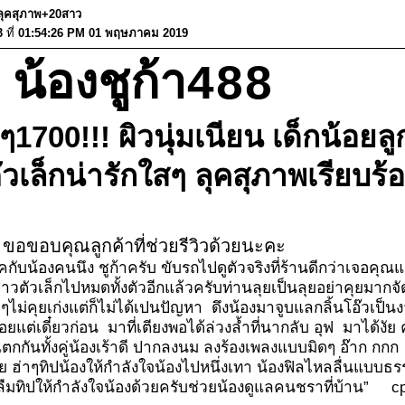
ง!ลุคสุภาพ+20สาว
3
ที่
01:54:26 PM 01 พฤษภาคม 2019
น้องชูก้า488
าๆ1700!!! ผิวนุ่มเนียน เด็กน้อย
ตัวเล็กน่ารักใสๆ ลุคสุภาพเรียบร้อ
ขอขอบคุณลูกค้าที่ช่วยรีวิวด้วยนะคะ
คกับน้องคนนึง ชูก้าครับ ขับรถไปดูตัวจริงที่ร้านดีกว่าเจอ
ตัวเล็กไปหมดทั้งตัวอีกแล้วครับท่านลุยเป็นลุยอย่าคุยมากจั
ยบๆไม่คุยเก่งแต่ก็ไม่ได้เปนปัญหา ดึงน้องมาจูบแลกลิ้นโอ๊วเป็
แต่เดี๋ยวก่อน มาที่เตียงพอได้ล่วงล้ำที่นากลับ อุฟ มาได้งัย
ตกกันทั้งคู่น้องเร้าดี ปากลงนม ลงร้องเพลงแบบมิดๆ อ๊าก 
ีย ฮ่าๆทิปน้องให้กำลังใจน้องไปหนึ่งเทา น้องฟิลไหลลื่นแบ
าลืมทิปให้กำลังใจน้องด้วยครับช่วยน้องดูแลคนชราที่บ้าน”