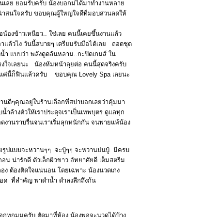
่อนเลย ยอมรับครับ น้องบอกม่ได้มาทำงานหลาย
็น่าสนใจครับ ขอบคุณผู้ใหญ่ใจดีที่มอบส่วนลดให้
น้องข้าวเหนียว.. ใช่เลย คนนี้เคยขึ้นงานแล้ว
เอาแล้วไง วันนี้สบายๆ เตรียมรับมือได้เลย ถอดชุด
้ำ แบบว่า พลังดูดล้นหลาม..กะปิดเกมส์ ใน
รงใจเลยนะ น้องห้มหน้าลุยต่อ คนนี้สุดจริงครับ
แต่แค่นี้ก็ฟินแล้วครับ ขอบคุณ Lovely Spa เลยนะ
้านดีๆคุณอยู่ในร้านเลือกที่สปาบอกเลยว่าคุ้มมา
น้ำล้างตัวให้เราประดุจเราเป็นเทพบุตร ดูแลทุก
านราบรื่นจนเราเริ่มลุกหนักกัน จนพ่ายแพ้น้อง
หลายรูปแบบจะหวานๆๆ จะบู้ๆๆ จะหวานปนบู้ มีครบ
อน น่ารักดี ตัวเล็กผิวขาว อัทยาศัยดี เต็มสตรีม
ด้ลอง ต้องติดใจแน่นอน โดยเฉพาะ น้องนวดเก่ง
ดยอด ที่สำคัญ พาดำน้ำ ดำลงลึกถึงก้น
กทุกมุมครับ ตัดมาที่ห้อง น้องพอจะนวดได้บ้าง