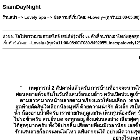
SiamDayNight
ร้านสปา => Lovely Spa => ข้อความที่เริ่มโดย: +Lovely+(ทุกวัน11:00-05:0
หัวข้อ:
โอโม่ขาวหมวยตามสไตล์ เสน่ห์ฟรุ้งฟริ้ง vs ตัวเล็กน่ารักเอาใจเก่ง!ลุคส
เริ่มหัวข้อโดย:
+Lovely+(ทุกวัน11:00-05:00)T080-9492055Line:spalovely12
” เหตุการณ์ 2 สัปดาห์แล้วครับ การบ้านที่อาจจะนานไปน
ผ่อนคลายด้วยกันในวันที่แสนร้อนอบอ้าว ครับเปิดประตูเข้าร้
ตามสาวๆมากหน้าหลายตามาเรียงแถวให้ผมเลือก :ตาลายไป
สุดท้ายตัดสินใจเลือกน้องมูฟลี่ ด้วยความน่ารัก ตัวเล็ก สเ
น้ำ น้องอาบน้ำดีครับ เราช่วยกันถูดูแลกัน เห็นหุ่นน้องช
ไม่รอช้าครับ สเปย์หมด จดทุกอณู ตั้งแต่บนลงล่าง เสียวฝ
ได้สุดๆมากครับ ทั้งใช้ปากลิ้น เสียดายที่ผมมีเวลาน้อย เลยซื้
รักแสนสวยก็อดรนทนไม่ไหว แพ้แตกจนได้ อย่างมีความสุขที่
อย่างไรแนะ