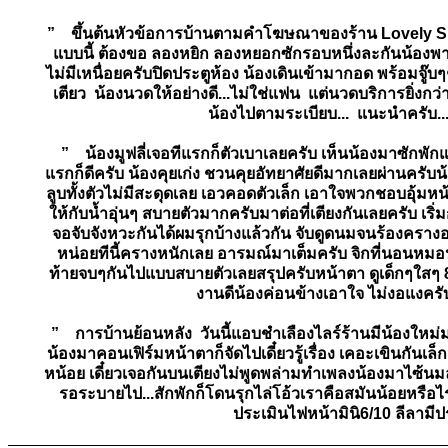
” ขึ้นต้นหัวข้อการบ้านตามคำโฆษณาของร้าน Lovely Spaพี
แบบนี้ ต้องขอ ลองหยิก ลองหยอกซักรอบหนึ่งละกันน้องพาเดิ
ไม่มีเหนื่อยครับปิดประตูห้อง น้องเดินเข้ามากอด พร้อมจู
เตียว น้องนวดให้อย่างดี...ไม่ใช่แฟน แต่นวดบริการยิ่งกว
น้องไปตามระเบียบ... แนะนำครับ.
” น้องมูฟลี่เจอทีแรกก็ตัวเบาเลยครับ เห็นน้องมาซักพักแ
แรกก็ดีครับ น้องคุยเก่ง ชวนคุยอัทยาศัยดีมากเลยผ่านครั
ลูบทั้งตัวไม่มีสะดุดเลย เอวคอดตัวเล็ก เอาใจพวกชอบอุ้ม
ให้กับน้ำอุ่นๆ สบายตัวมากครับมาต่อที่เตียงกันเลยครับ เร
จอจับจังหวะกันได้ผมรุกบ้างแล้วกัน จับดูดนมจนร้องคราง
หน่อยทีนี้ครางหนักเลย อารมณ์มาเต็มครับ จิกที่นอนหมอน
ท้ายจบๆกันไปแบบสบายตัวเลยสรุปครับหน้าตา ดูเด็กๆใสๆ 8ผิ
งานดีน้องค่อนข้างเอาใจ ไม่งอแงค
” การบ้านย้อนหลัง วันนี้แอบชำเลืองไลร์ร้านมีน้องใหม่มา
น้องมาคอนเฟิร์มหน้าตาก็จัดไปเดี๋ยวรู้เรื่อง เคอะเขินก
หน้อย เดี๋ยวเจอกันบนเตียงไม่พูดพล่ามทำเพลงน้องมาไซ้นมล
รอระบายไป...สักพักก็โดนรุกไล่โอ้วเราคือสมันน้อยหรือ
ประเมินไฟหน้ามินิ6/10 ลีลามี