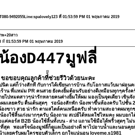
0)T080-9492055Line:spalovely123 ที่ 01:53:59 PM 01 พฤษภาคม 2019
ุภาพ+20สาว
3
ที่
01:53:59 PM 01 พฤษภาคม 2019
น้องD447มูฟลี่
[/
ขอขอบคุณลูกค้าที่ช่วยรีวิวด้วยนะคะ
ิด แต่ก็ว่างสักที กับการได้เขียนการบ้าน กับโอกาสแว้บมาผ่อนคลา
าน พี่แหม่ม PR คนสวย ยังคงยิ้มต้อนรับอย่างดีเหมือนทุกๆครั้งครั
หมดสาวๆน่ารักหลายคนต่างยิ้มให้ผม มองเป็นจุดเดียว เขินจัง ต
ป็คผมเลยครับ ตื่นเต้นสุดๆ รอน้องสักพัก น้องพาขึ้นห้องครับ ไปชั้
ัดๆ น้องขาว สวย น่ารัก ตามสไตล์คนเหนือครับ ทำความสะอาดผมทุกซอ
ุดๆ น้องใช้ลิ้นเก่งมากๆครับ น้องถาม สเปย์ได้หมดใช่ไหมคะ ผมบอ
อแค่คอร์ส B2B น้องใช้ลิ้นทั้งบน - ล่าง แถามใช้มือได้พริ้วสุดๆ ไม่น
สุด พอเสร็จน้องมูฟลี่ก็ดูแลเป็นอย่างดี พาไปอาบน้ำและนอนคุยก
นำเลยครับผมใครชอบตัวเล็กๆ ถูกใจแน่นอน loveme.s1981