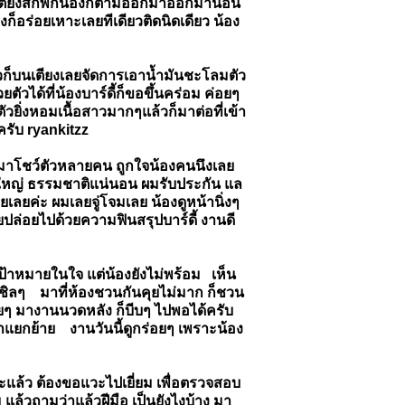
ที่เตียงสักพักน้องก็ตามออกมาออกมานอน
ก็อร่อยเหาะเลยทีเดียวติดนิดเดียว น้อง
ิ้วก็บนเตียงเลยจัดการเอาน้ำมันชะโลมตัว
วได้ที่น้องบาร์ดี้ก็ขอขึ้นคร่อม ค่อยๆ
วยิ่งหอมเนื้อสาวมากๆแล้วก็มาต่อที่เข้า
รับ ryankitzz
งๆมาโชว์ตัวหลายคน ถูกใจน้องคนนึงเลย
้างใหญ่ ธรรมชาติแน่นอน ผมรับประกัน แล
ลยค่ะ ผมเลยจู่โจมเลย น้องดูหน้านิ่งๆ
ลยปล่อยไปด้วยความฟินสรุปบาร์ดี้ งานดี
เป้าหมายในใจ แต่น้องยังไม่พร้อม เห็น
แบบชิลๆ มาที่ห้องชวนกันคุยไม่มาก ก็ชวน
อยๆ มางานนวดหลัง ก็บีบๆ ไปพอได้ครับ
บน้ำแยกย้าย งานวันนี้ดูกร่อยๆ เพราะน้อง
 ซะแล้ว ต้องขอแวะไปเยี่ยม เพื่อตรวจสอบ
 แล้วถามว่าแล้วฝีมือ เป็นยังไงบ้าง มา