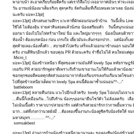
พาอาบน้ำ สะอาดเรียบร้อยดีครับ แต่เราก็ลืมไป เจออากาศเย็นๆ ท่าจะเ
วัน อารมณ์น้องมาเต็มจริงๆ สุดๆครับ จัดกันเต็มที่เกือบหมดเวลาเลย น้องน
นะครับ size=13pt]
size=13pt] เลิกงสนยามดึกๆ แวะหาที่ผักผ่อนก่อนเข้าบ้าน วันนี้เห็น Line
ใช้ได้ ไม่ต้องลุ้น จ่ายค่าสินสอดแล้วนั่งรอ น้องเตรียมตัว วันนี้สนุกแน
ออกมา น้องไปโมไฟหร้ามาใหม่ นิ่ม และใหญ่มากๆๆๆ น้องเป็นคนผิวขาวอยู่
ห้องน้ำ ต้องเบรคน้อง ก่อน เกรงใจ เดี๋ยวมันจะลั่นกรอกปาก.. แต่น้องก็เ
สุดท้ายเลอะน้องทั้งตัว .. สบายตัวไปครับ เสร็จแล้วออกมาข้างนอก นอนให้
ครับ งานดีฟินๆอีกแล้ว ขอบคุณ PR ด้วยนะครับ จำชื่อไม่ได้ คนใหม่แต่ดูแล
Micro_t
size=13pt] น้องข้าวเหนียว ที่สุดของความมันส์ที่ lovely Spa หทัยราษฎร์
เจอกับ PR สวยน่ารักพูดจาดีเพราะถึงร้านเขาเอานะไม่ให้กินแล้วพาน้องมาใ
ซอกทุกซอยดีหมดทุกสัดส่วนออกมาจากห้องเริ่มบรรเลงกันเริ่มนวดโซนล่า
ไปที่สุดข้าวเหนียวเด็ดมาก lovely Spa คนนี้ต้องมาซ้ำแน่นอน^^-.,-”
battleboom
size=13pt] หลายคืนก่อน แวะไปอีกแล้วครับ lovely Spa ไปแบบไม่เจาะจงจ
...คืนนี้ก็เหมือนกัน...ไปถึงร้าน น้องๆๆออกมายืนโชว์ตัว ไม่ลังเลครับ เลื
ไม่เน้นเนื้อตัว ราคาเบาๆ!สวยน่ารัก แต่ตัวจริงสวยน่ารักกว่าภาพยิ้มหวา
มาก...แต่ที่เก่งกว่านวดยังมี ...ต้องลองขึ้นงานกะน้องดูซิครับน้องจัดให้ 
มหาสมุทร............ ^^-.,-”
somsakbest
size=13pt] อ่านการบ้านน้องข้าวเหนียวมานานละ ขอลองชิม(น้อง)ข้าวเหนี