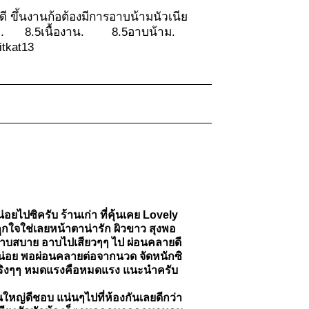
ดี ขึ้นงานก้อต้องมีการอาบน้ามนัวเนีย
ยเอาใจ. 8.5เนื้องาน. 8.5อาบน้าม.
itkat13
ไปซิครับ ร้านเก่า ที่คุ้นเคย Lovely
ถูกใจใช่เลยหน้าตาน่ารัก ผิวขาว สุงพอ
นุกอาบสบาย อาบไปเสียวๆๆ ไป ผ่อนคลายดี
ิดหน่อย พอผ่อนคลายต่อจากนวด จัดหนักซิ
รงจริงๆๆ หมดแรงคือหมดแรง แนะนำครับ
นใหญ่ดีชอบ แน่นๆไปที่ห้องกันเลยดีกว่า