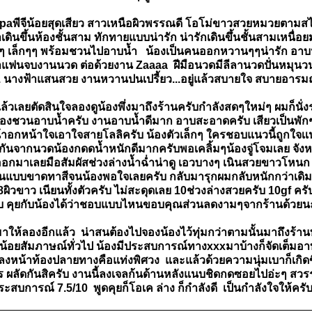
จีน้อยสุดเสียว สาวเหนือผิวพรรณดี โอโม่ขาวสวยหมวยตามสไตล์เส
นขึ้นห้องชั้นสาม ทักทายแบบน่ารัก น่ารักเดินขึ้นชั้นสามเหนื่อยม
๊บๆๆ เล็กๆๆ พร้อมชวนไปอาบน้ำ น้องเป็นคนออกหวานๆๆน่ารัก อาบน้
่าแฟนจบงานนวด ต่อด้วยงาน Zaaaa ฝีมือนวดมีลีลานวดปั่นหมุนวน...
.. นางฟ้าแสนสวย งานหวานปนเปรี้ยว...อยู่แล้วสบายใจ สบายอาร
ล้วเลยตัดสินใจลองดูน้องพึ่งมาถึงร้านครับกำลังสดๆใหม่ๆ ผมก็นั่ง
บน้องชวนอาบน้ำครับ งานอาบน้ำดีมาก อาบสะอาดครับ เสียวเป็นพักๆ
หน้าอกหน้าใจเอาใจสายโลลิครับ น้องตัวเล็กๆ ใครชอบแนวนี้ถูกใจเ
ิ่มกันจากนวดน้องกดดน้ำหนักดีมากครับพอเคลิ้มๆน้องจู่โจมเลย จังหว
ออกมาเลยมือสัมผัสช่วงล่างน้ำฉ่ำน่าดู เอวบางๆ เนินสวยขาวโหนก 
แบบขาดทาสีจนน้องพอใจเลยครับ กลับมารุกผมกลับหนักกว่าเดิมอีกท
วขาว เนียนทั้งตัวครับ ไม่สะดุดเลย 10ช่วงล่างสวยครับ 10gf ครับด
รับ คุยกับน้องได้ว่าชอบแบบไหนขอบคุณส่วนลดงามๆจากร้านด้วย
ให้ลองอีกแล้ว น่าสนต้องไปจองน้องไว้ทุ่มกว่าตามนั้นมาถึงร้านทัก
ันเล็กน้อยสัมภาษณ์ทั่วไป น้องมีประสบการณ์ทางxxxมาบ้างก็จัดเต็
งหน้าท้องปลายทางคือแท่งพิศวง และแล้วด้วยความนุ่มเบาก็เกิดขึ้
ไร ผลัดกันสิครับ งานนี้ลงเจลก้นด้านหลังแนบชิดกดซอยไปอ่ะๆ สวร
ประสบการณ์ 7.5/10 พูดคุยก็โอเค ล่าง ก็กำลังดี เป็นกำลังใจให้