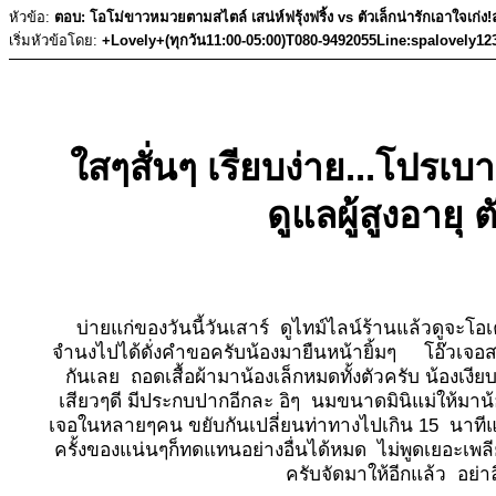
หัวข้อ:
ตอบ: โอโม่ขาวหมวยตามสไตล์ เสน่ห์ฟรุ้งฟริ้ง vs ตัวเล็กน่ารักเอาใจเก่
เริ่มหัวข้อโดย:
+Lovely+(ทุกวัน11:00-05:00)T080-9492055Line:spalovely12
ใสๆสั่นๆ เรียบง่าย...โปรเบ
ดูแลผู้สูงอายุ 
บ่ายแก่ของวันนี้วันเสาร์ ดูไทม์ไลน์ร้านแล้วดูจะโอเ
จำนงไปได้ดั่งคำขอครับน้องมายืนหน้ายิ้มๆ โอ๊วเจอสาว
กันเลย ถอดเสื้อผ้ามาน้องเล็กหมดทั้งตัวครับ น้องเงี
เสียวๆดี มีประกบปากอีกละ อิๆ นมขนาดมินิแม่ให้มาน้อย
เจอในหลายๆคน ขยับกันเปลี่ยนท่าทางไปเกิน 15 นาทีแ
ครั้งของแน่นๆก็ทดแทนอย่างอื่นได้หมด ไม่พูดเยอะเพล
ครับจัดมาให้อีกแล้ว อย่