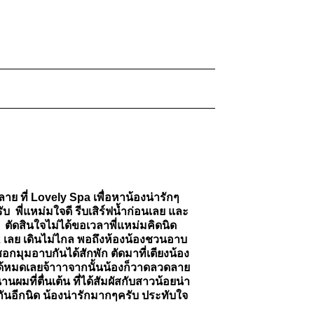
ย ที่ Lovely Spa เพื่อหาน้องน่ารักๆ
บ พี่แหม่มใจดี รีบเสิร์ฟน้ำก่อนเลย และ
ัดสินใจไม่ได้ขอเวลาพี่แหม่มคิดนิด
น 2 เลย เดินไม่ไกล พอถึงห้องน้องชวนอาบ
กมุมอาบกันได้สักพัก ตัดมาที่เตียงน้อง
กได้หมดเลยจ้าาาจากนั้นน้องก็วาดลวดลาย
านผมที่ตื่นเต้น ที่ได้สัมผัสกับสาวน้อยน่า
ันอีกนิด น้องน่ารักมากๆครับ ประทับใจ