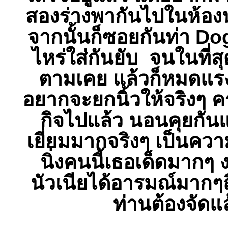
สองร่างพากันไปในห้องน้
จากนั้นก็ซอยกันท่า Dog
ไหร่ใส่กันยับ จนในที่ส
ตามเคย แล้วก็หมดแรง
อยากจะยกนิ้วให้จริงๆ ครั
กิจไปแล้ว นอนคุยกันแ
เยี่ยมมากจริงๆ เป็นคว
นิ่งคนนี้เธอเด็ดมากๆ งา
นัวเนียได้อารมณ์มากๆ
ท่านต้องจัดแ