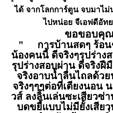
ได้ จากโลกการ์ตูน จบมาไม่
ไปหน่อย จีเอฟดีอัทย
ขอขอบคุณลู
” การบ้านสดๆ ร้อนๆๆ 
น้องคนนี้ ดีจริงๆรุปร่าง
รุปร่างสอบผ่าน ดีจริงฝ
จริงอาบน้ำลื่นไถลด้ว
จริงๆๆๆต่อที่เตียงนอน
วส์ ลงลิ้นเล่นซะเสียวซ
บดขยี้แบบไม่มียั้งเสียว