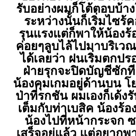
รับอย่างผมก็โต้ตอบบ้า
ระหว่างนั้นก็เริ่มไซร
รุนแรงแต่ก็พาให้น้องร
ค่อยๆลูบไล้ไปมาบริเวณ
ได้เลยว่า ฝนเริ่มตกปรอ
ฝ่ายรุกจะปิดบัญชีซักท
น้องคุมเกมอยู่ด้านบน 
ป่าที่รกชัน ผมเองก็เด้
เต็มกับท่าเบสิค น้องร
น้องไปที่หน้ากระจก 
เสร็จอยู่แล้ว แต่อยากพ