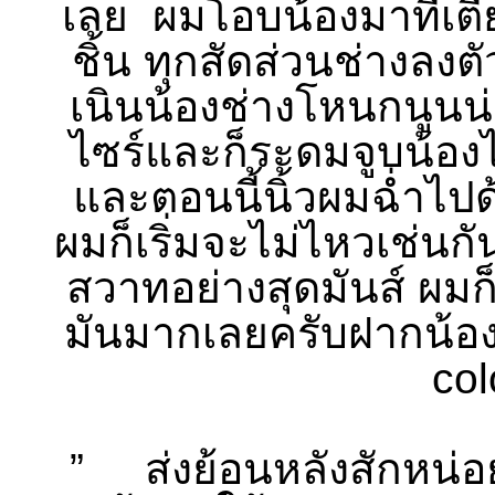
เลย ผมโอบน้องมาที่เตี
ชิ้น ทุกสัดส่วนช่างลงตั
เนินน้องช่างโหนกนูนน่
ไซร์และก็ระดมจูบน้องไ
และตอนนี้นิ้วผมฉ่ำไปด้
ผมก็เริ่มจะไม่ไหวเช่น
สวาทอย่างสุดมันส์ ผม
มันมากเลยครับฝากน้องด
co
” ส่งย้อนหลังสักหน่อ