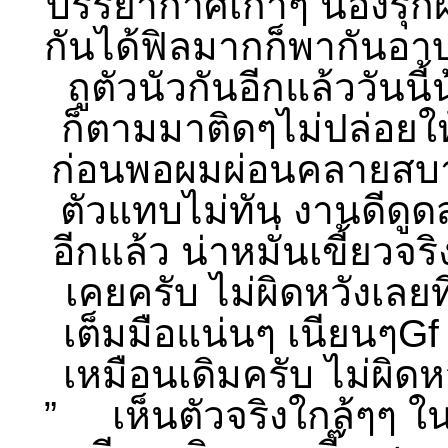
บรรยากาศเก่าๆ น้องรุก
กันได้ฟิลมากก็พากันอา
ถูตัวนัวกันอีกแล้ววันนี้
ก็ตามมาติดๆไม่ปล่อยใ
ก่อนพอผมผ่อนคลายสบายต
ตัวแทบไม่ทัน งานดีดูด
อีกแล้ว น่าหมั่นเขี้ยว
เคยครับ ไม่ผิดหวังเลยที
เต็มมือแน่นๆ เนียนๆG
เหมือนเดิมครับ ไม่ผิด
” เห็นตัวจริงใกล้ๆๆ ใน