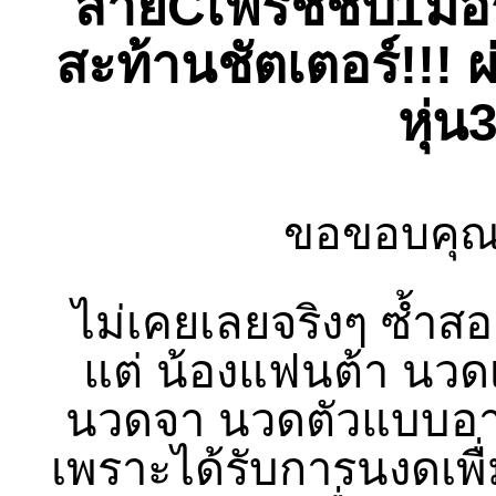
สายCเฟรชชี่ปี1มอร
สะท้านชัตเตอร์!!! 
หุ่
ขอขอบคุณลู
ไม่เคยเลยจริงๆ ซ้ำส
แต่ น้องแฟนต้า นวด
นวดจา นวดตัวแบบอาโ
เพราะได้รับการนงดเพื