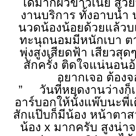
เดีมากผิวขาวเนี๊ย สวย
งานบริการ ทั้งอาบน้ำ น
นวดน้องน้อยด้วยแล้วบแ
ทะนุถนอมมีหนักเบา ตา
พุ่งสูงเสียดฟ้า เสียวส
สักครั้ง ติดใจแน่นอนอ
อยากเจอ ต้องจ
” วันที่หยุดงานว่างก็
อาร์บอกให้นั่งแพ๊บนะพี่
สักแป๊บก็มีน้อง หน้าต
น้อง x มากครับ สูงน่