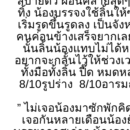
สบายตัว ผ่อนคลายสุด
ทิ้ง น้องบรรจงใช้ลิ้นใ
เริ่มรูดขึ้่นรูดลง เป็น
คนค่อนข้างเสร็จยากเลยใ
นั้นลิ้นน้องแทบไม่ได้
อยากจะกลั้นไว้ให้ช่วงเว
ทั้งมือทั้งลิ้น ปี๊ด 
8/10รูปร่าง 8/10อารม
” ไม่เจอน้องมาซักพักค
เจอกันหลายเดือนน้องยั