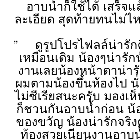
อาบน้ำก็ใช้ได้ เสร็จแ
ละเอียด สุดท้ายทนไม่ไห
” ดูรูปโปรไฟลล์น่ารักด
เหมือนเดิม น้องๆน่ารักน้
งานเลยน้องหน้าตาน่ารั
ผมตามน้องขึ้นห้องไป นั่
ไม่ซีเรียสนะครับ มองเห
ก็ชวนกันอาบน้ำก่อน น้
ของขวัญ น้องน่ารักจริ
ท้องสวยเนียนงานอาบน้