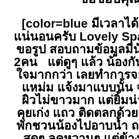
[color=blue มีเวลาได้
แน่นอนครับ Lovely Sp
ขอรูป สอบถามข้อมูลมีน
2คน แต่ดูๆ แล้ว น้องกั
ใจมากกว่า เลยทำการจอง
แหม่ม แจ้งมาแบบนั้น จ
ผิวไม่ขาวมาก แต่ยิ้มน่
คุยเก่ง แถว ติดตลกด้วย
พักชวนน้องไปอาบน้ำ ถ
สุดๆ ลุคหวานๆ แต่ข้าง