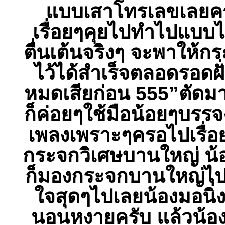
แบบเสาโทรเลขเลยครั
เรื่อยๆคุยไปทำไปแบบไ
ตื่นเต้นจริงๆ จะพาให้กระ
ไว้ได้สำเร็จตลอดรอดฝั
หมดเสียก่อน 555”ตัดมาท
ก็ค่อยๆใช้มือน้อยๆบรร
เพลงเพราะๆครอไปเรื่อย
กระจกวิเศษบานใหญ่ น้อง
ก็มองกระจกบานใหญ่ไปด้
ใจสุดๆไปเลยน้องมอนิ่
นอนหงายครับ แล้วน้อง