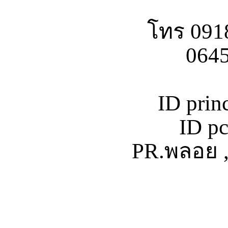
โทร 091
06452
ID prin
ID p
PR.พลอย ,