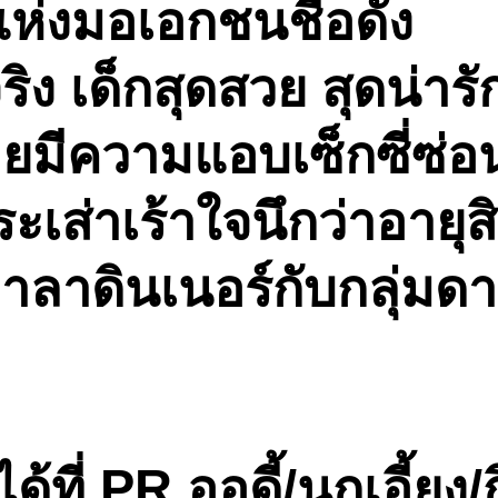
่งมอเอกชนชื่อดัง
 เด็กสุดสวย สุดน่ารั
ร้อยมีความแอบเซ็กซี่ซ
ะเส่าเร้าใจนึกว่าอายุสิ
กาลาดินเนอร์กับกลุ่มด
ี่ PR.ออดี้/นกเอี้ยง/ก