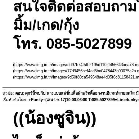
สนใจติดต่อสอบถามได้ท
มิ้ม/เกด/กุ้ง
โทร. 085-5027899 
(https://www.img.in.th/images/dd97b74f5fb2195d1102f456643aea78.md
(https://www.img.in.th/images/77d9456bcf4ed5ba0478443b00075a2a.m
(https://www.img.in.th/images/9d50f80ca549548ae4d05f6c81158421.m
หัวข้อ:
ตอบ: ศุกร์นี้พบกับ!นางแบบแฟชั่นเสื้อผ้าพริตตี้ออกงานอีเวนท์สวยสดใส 
เริ่มหัวข้อโดย:
+Funky+(เสนา.ซ.17)10:00-06:00 T:085-5027899♥Line:funky
((น้องซูจิน))