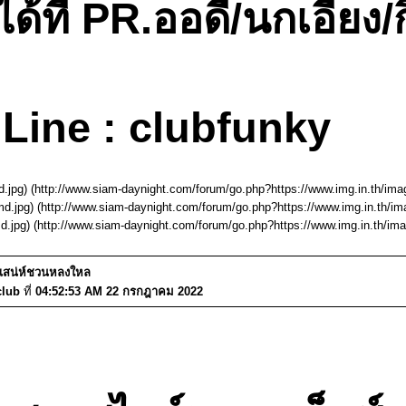
ี่ PR.ออดี้/นกเอี้ยง/ก
Line : clubfunky
.jpg) (http://www.siam-daynight.com/forum/go.php?https://www.img.in.th/i
d.jpg) (http://www.siam-daynight.com/forum/go.php?https://www.img.in.th/
d.jpg) (http://www.siam-daynight.com/forum/go.php?https://www.img.in.th/
มีเสน่ห์ชวนหลงใหล
club
ที่
04:52:53 AM 22 กรกฎาคม 2022