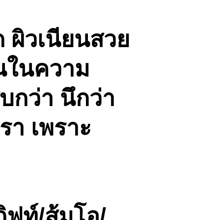
ก ผิวเนียนสวย
่อนในความ
บกว่า นึกว่า
ารา เพราะ
ิฟท์/ส้มโอ/