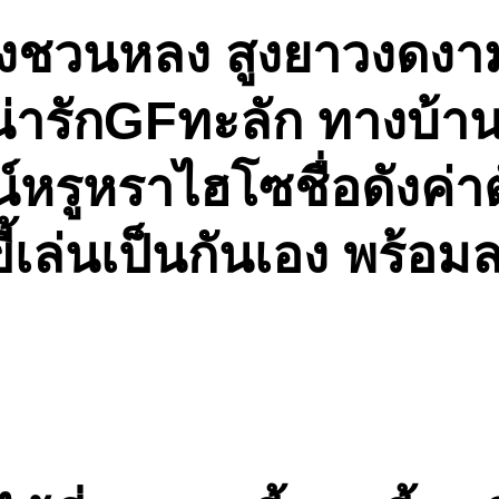
่างชวนหลง สูงยาวงดงา
ารักGFทะลัก ทางบ้าน
หรูหราไฮโซชื่อดังค่าต
 ขี้เล่นเป็นกันเอง พร้