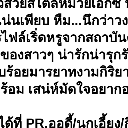
วสวยสไตล์หมวยเอ็กซ์ 
นเพียบ หืม...นึกว่าว
ไฟล์เริ่ดหรูจากสถาบั
องสาวๆ น่ารักน่ารุกรั
บร้อยมารยาทงามกิริยาด
ม เสน่ห์มัดใจอยากอยู่
ี่ PR.ออดี้/นกเอี้ยง/ก