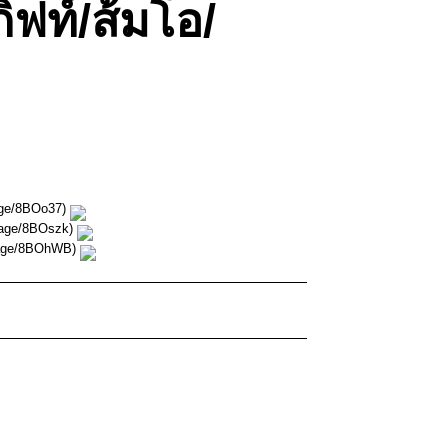
ิฟท์/ส้มโอ/
mage/8BOo37)
image/8BOszk)
image/8BOhWB)