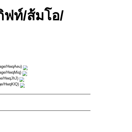
ิฟท์/ส้มโอ/
image/HwqAeu)
image/HwqMiq)
age/HwqJhJ)
mage/HwqKlQ)