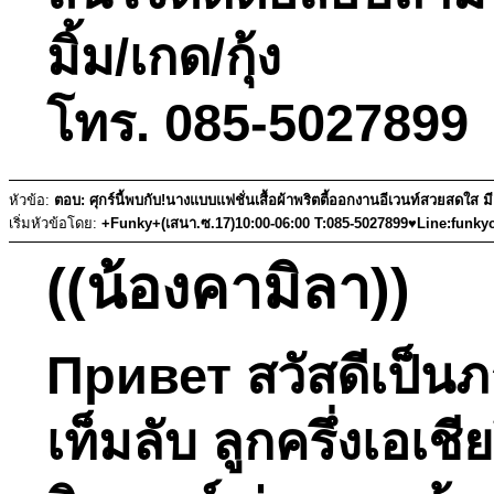
มิ้ม/เกด/กุ้ง
โทร. 085-5027899 
หัวข้อ:
ตอบ: ศุกร์นี้พบกับ!นางแบบแฟชั่นเสื้อผ้าพริตตี้ออกงานอีเวนท์สวยสดใส 
เริ่มหัวข้อโดย:
+Funky+(เสนา.ซ.17)10:00-06:00 T:085-5027899♥Line:funky
((น้องคามิลา))
Привет สวัสดีเป็นภา
เท็มลับ ลูกครึ่งเอเช