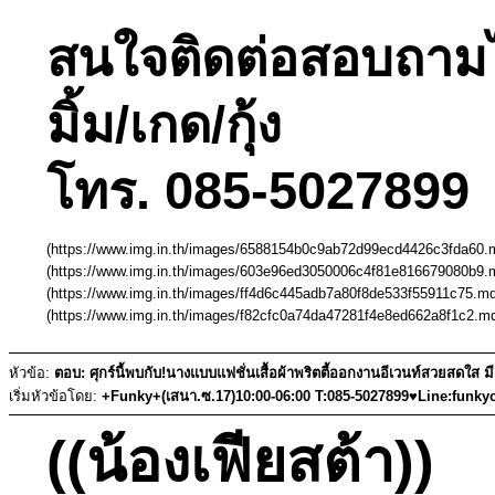
สนใจติดต่อสอบถามได้ท
มิ้ม/เกด/กุ้ง
โทร. 085-5027899 
(https://www.img.in.th/images/6588154b0c9ab72d99ecd4426c3fda60.m
(https://www.img.in.th/images/603e96ed3050006c4f81e816679080b9.m
(https://www.img.in.th/images/ff4d6c445adb7a80f8de533f55911c75.md
(https://www.img.in.th/images/f82cfc0a74da47281f4e8ed662a8f1c2.md
หัวข้อ:
ตอบ: ศุกร์นี้พบกับ!นางแบบแฟชั่นเสื้อผ้าพริตตี้ออกงานอีเวนท์สวยสดใส 
เริ่มหัวข้อโดย:
+Funky+(เสนา.ซ.17)10:00-06:00 T:085-5027899♥Line:funky
((น้องเฟียสต้า))