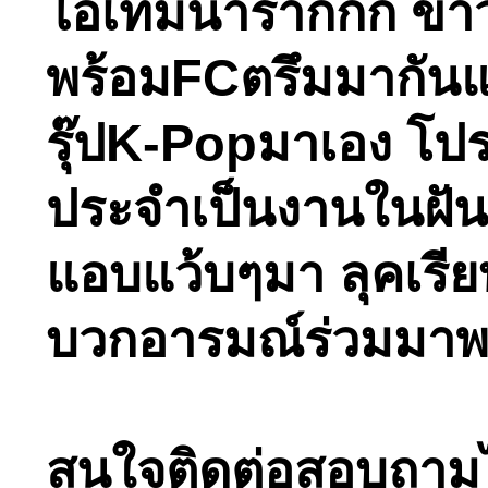
ไอเท็มน่าร้ากกก ขา
พร้อมFCตรึมมากันแน่
รุ๊ปK-Popมาเอง โปร
ประจำเป็นงานในฝันข
แอบแว้บๆมา ลุคเรีย
บวกอารมณ์ร่วมมาพร้อ
สนใจติดต่อสอบถามได้ท