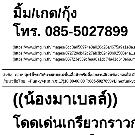
มิ้ม/เกด/กุ้ง
โทร. 085-5027899 
(https://www.img.in.th/images/6cc3a050974e3a020d26a4675a9a1e8a.m
(https://www.img.in.th/images/072729db42c27ab3b02498b92560e4a1.m
(https://www.img.in.th/images/037f23e559cfeaa8a1dc74a41c340e6a.md
หัวข้อ:
ตอบ: ศุกร์นี้พบกับ!นางแบบแฟชั่นเสื้อผ้าพริตตี้ออกงานอีเวนท์สวยสดใส 
เริ่มหัวข้อโดย:
+Funky+(เสนา.ซ.17)10:00-06:00 T:085-5027899♥Line:funky
((น้องมาเบลล์))
โดดเด่นเกรียวกราว