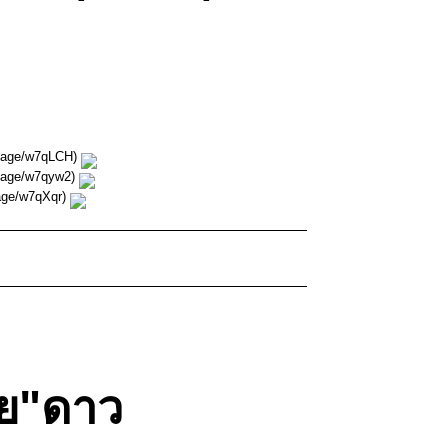
image/w7qLCH)
image/w7qyw2)
mage/w7qXqr)
าย"ดาว