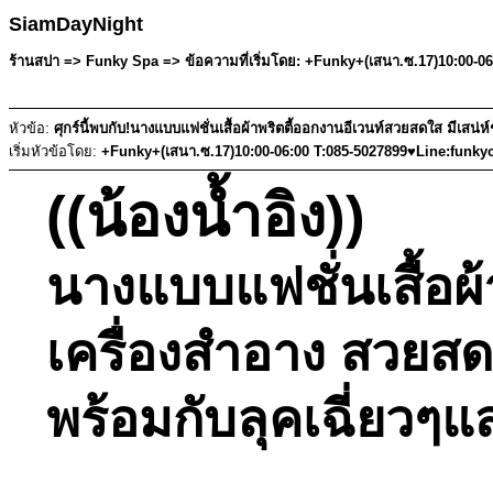
SiamDayNight
ร้านสปา => Funky Spa => ข้อความที่เริ่มโดย: +Funky+(เสนา.ซ.17)10:00-0
หัวข้อ:
ศุกร์นี้พบกับ!นางแบบแฟชั่นเสื้อผ้าพริตตี้ออกงานอีเวนท์สวยสดใส มีเสน
เริ่มหัวข้อโดย:
+Funky+(เสนา.ซ.17)10:00-06:00 T:085-5027899♥Line:funky
((น้องน้ำอิง))
นางแบบแฟชั่นเสื้อผ้
เครื่องสำอาง สวยสด
พร้อมกับลุคเฉี่ยวๆแส