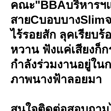
คณะ"BBAบริหารฯแห
สายCบอบบางSlimจริง
ไร้รอยสัก ลุคเรียบ
หวาน ฟังแค่เสียงก็กร
กำลังร่วมงานอยู่ใน
ภาพนางฟ้าลอยมา
สนใจติดต่อสอบถามได้ท