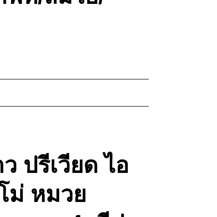
ว ปรีเวียด ไอ
อโม่ หมวย