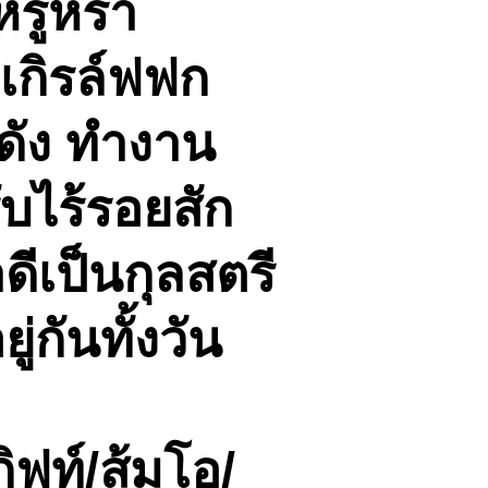
หรูหรา
งเกิรล์ฟฟก
นดัง ทำงาน
บไร้รอยสัก
ีเป็นกุลสตรี
กันทั้งวัน
ิฟท์/ส้มโอ/