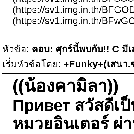
(https://sv1.img.in.th/BFG
(https://sv1.img.in.th/BFw
หัวข้อ:
ตอบ: ศุกร์นี้พบกับ!! C ม
เริ่มหัวข้อโดย:
+Funky+(เสนา.ซ
((น้องคามิลา))
Привет สวัสดีเป็น
หมวยอินเตอร์ ผ