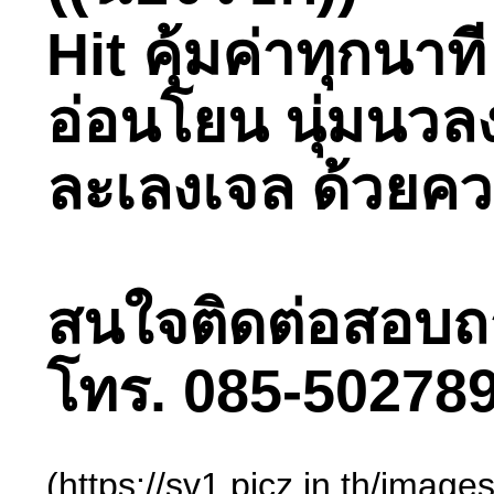
Hit คุ้มค่าทุกนา
อ่อนโยน นุ่มนว
ละเลงเจล ด้วยคว
สนใจติดต่อสอบถามไ
โทร. 085-502789
(https://sv1.picz.in.th/im