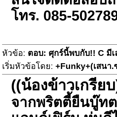
โทร. 085-502789
หัวข้อ:
ตอบ: ศุกร์นี้พบกับ!! C ม
เริ่มหัวข้อโดย:
+Funky+(เสนา.ซ
((น้องข้าวเกรียบ
จากพริตตี้ยืนบู