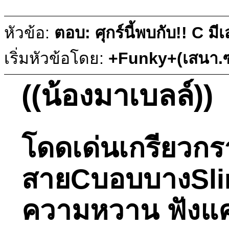
หัวข้อ:
ตอบ: ศุกร์นี้พบกับ!! C ม
เริ่มหัวข้อโดย:
+Funky+(เสนา.ซ
((น้องมาเบลล์))
โดดเด่นเกรียวก
สายCบอบบางSlimจร
ความหวาน ฟังแค่เ