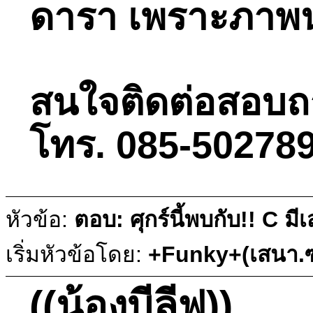
ดารา เพราะภาพ
สนใจติดต่อสอบถามไ
โทร. 085-502789
หัวข้อ:
ตอบ: ศุกร์นี้พบกับ!! C ม
เริ่มหัวข้อโดย:
+Funky+(เสนา.ซ
((น้องบีลีฟ))