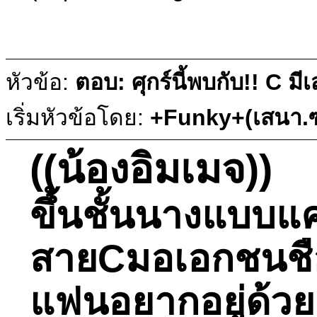
หัวข้อ:
ตอบ: ศุกร์นี้พบกับ!! C ม
เริ่มหัวข้อโดย:
+Funky+(เสนา.ซ
((น้องอิมเมจ))
ขึ้นชั้นนางแบบ
สายCมอเอกชนชือดั
แฟนอยากอยู่ด้วย