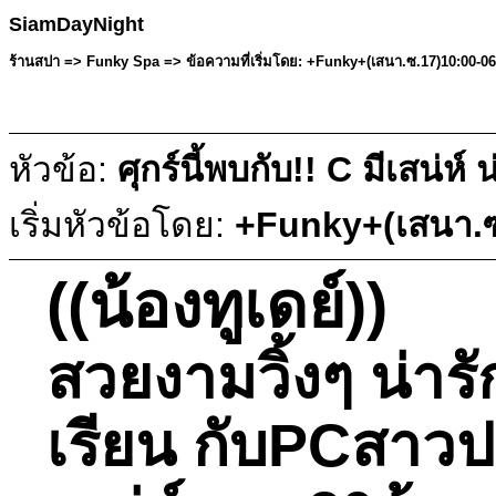
SiamDayNight
ร้านสปา => Funky Spa => ข้อความที่เริ่มโดย: +Funky+(เสนา.ซ.17)10:00-0
หัวข้อ:
ศุกร์นี้พบกับ!! C มีเสน่
เริ่มหัวข้อโดย:
+Funky+(เสนา.ซ
((น้องทูเดย์))
สวยงามวิ้งๆ น่าร
เรียน กับPCสาวปร