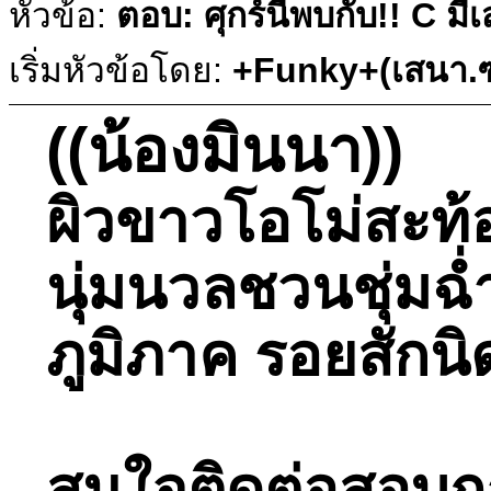
หัวข้อ:
ตอบ: ศุกร์นี้พบกับ!! C ม
เริ่มหัวข้อโดย:
+Funky+(เสนา.ซ
((น้องมินนา))
ผิวขาวโอโม่สะท้อ
นุ่มนวลชวนชุ่มฉ
ภูมิภาค รอยสักนิ
สนใจติดต่อสอบถามไ