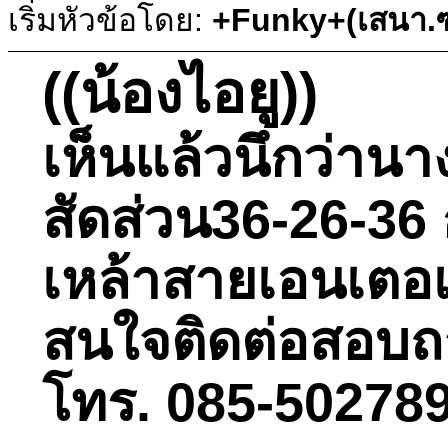
เริ่มหัวข้อโดย:
+Funky+(เสนา.ซ
((น้องไอยู))
เห็นแล้วนึกว่านา
สัดส่วน36-26-36 
เหล้าสายเอนเตอเ
สนใจติดต่อสอบถามไ
โทร. 085-502789