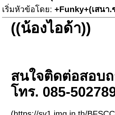
เริ่มหัวข้อโดย:
+Funky+(เสนา.ซ
((น้องไอด้า))
สนใจติดต่อสอบถามไ
โทร. 085-502789
(https://sv1.img.in.th/BFS