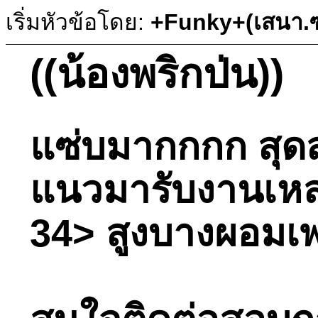
เริ่มหัวข้อโดย:
+Funky+(เสนา.ซ
((น้องพริกป่น))
แซ่บมากกกก สุดส
แนวมารับงานเหล่
34> สูงบางผอมเพร