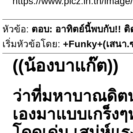
https://www.picz.in.t
หัวข้อ:
ตอบ: อาทิตย์นี้พบกับ!!
เริ่มหัวข้อโดย:
+Funky+(เสนา.ซ
((น้องบาแก๊ต))
ว่าที่มหาบาณดิต
เองมาแบบเกร็งๆหน
โดดเด่น เสน่ห์แร