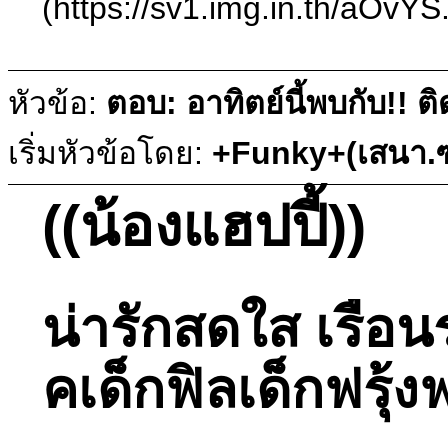
(https://sv1.img.in.th/aOvY
หัวข้อ:
ตอบ: อาทิตย์นี้พบกับ!!
เริ่มหัวข้อโดย:
+Funky+(เสนา.ซ
((น้องแฮปปี้))
น่ารักสดใส เรือน
คเด็กฟิลเด็กฟรุ้ง