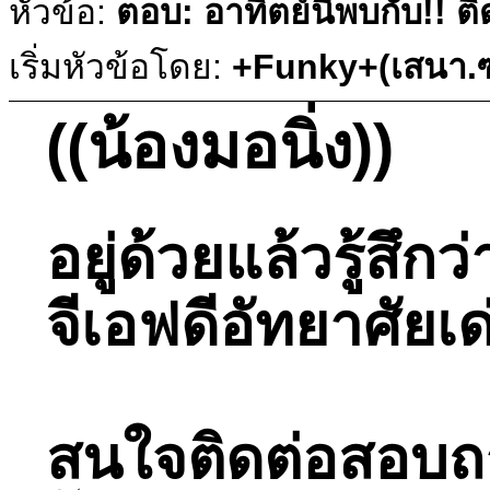
หัวข้อ:
ตอบ: อาทิตย์นี้พบกับ!!
เริ่มหัวข้อโดย:
+Funky+(เสนา.ซ
((น้องมอนิ่ง))
อยู่ด้วยแล้วรู้ส
จีเอฟดีอัทยาศัยเ
สนใจติดต่อสอบถามไ