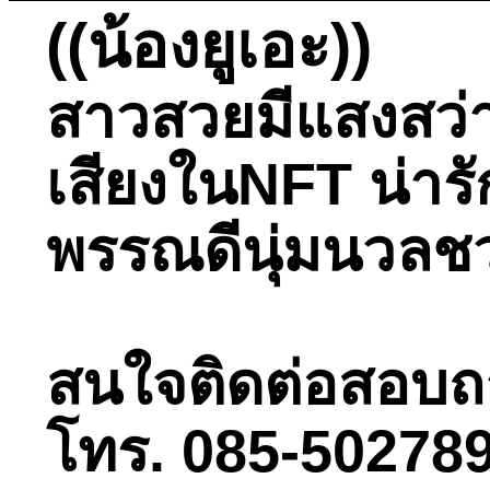
((น้องยูเอะ))
สาวสวยมีแสงสว่า
เสียงในNFT น่ารั
พรรณดีนุ่มนวลช
สนใจติดต่อสอบถามไ
โทร. 085-502789