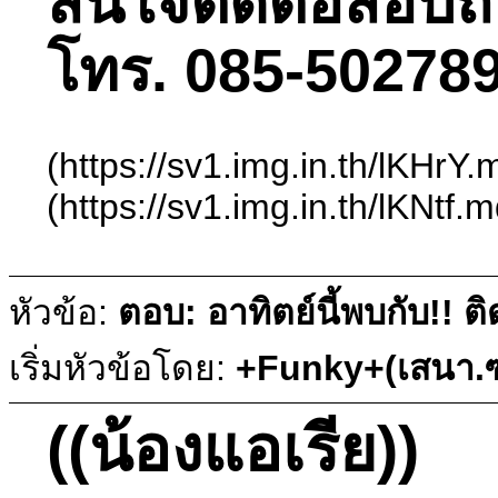
สนใจติดต่อสอบถามไ
โทร. 085-502789
(https://sv1.img.in.th/lKHr
(https://sv1.img.in.th/lKNtf
หัวข้อ:
ตอบ: อาทิตย์นี้พบกับ!!
เริ่มหัวข้อโดย:
+Funky+(เสนา.ซ
((น้องแอเรีย))