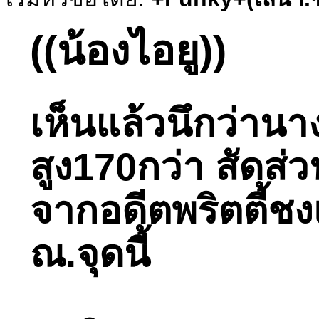
((น้องไอยู))
เห็นแล้วนึกว่านา
สูง170กว่า สัดส่
จากอดีตพริตตี้ช
ณ.จุดนี้