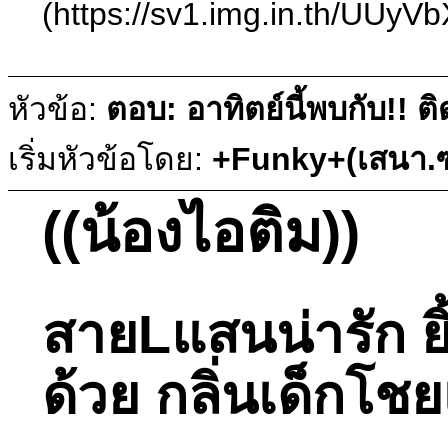
(https://sv1.img.in.th/UUy
หัวข้อ:
ตอบ: อาทิตย์นี้พบกับ!!
เริ่มหัวข้อโดย:
+Funky+(เสนา.ซ
((น้องไอติม))
สายLแสนน่ารัก ยิ
ด้วย กลิ่นเด็กโ