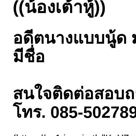
((น้องเต้าหู้))
อดีตนางแบบนู้ด ม
มีชื่อ
สนใจติดต่อสอบถามไ
โทร. 085-502789