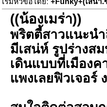
เริ่มหัวข้อโดย:
+Funky+(เสนา.ซ
((น้องเมร่า))
พริตตี้สาวแนะนำ
มีเสน่ห์ รูปร่าง
เดินแบบที่เมืองค
แพงเลยฟิวเจอร์ ง