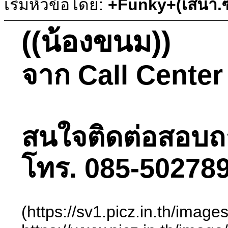
เริ่มหัวข้อโดย:
+Funky+(เสนา.ซ
((น้องขนม))
จาก Call Center ธ
สนใจติดต่อสอบถามไ
โทร. 085-502789
(https://sv1.picz.in.th/ima