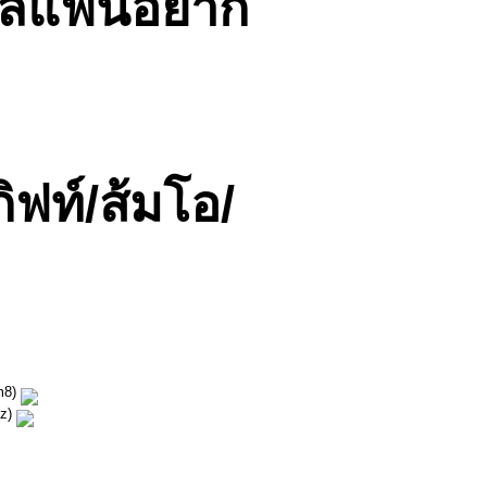
ีฟิลแฟนอยาก
ิฟท์/ส้มโอ/
Km8)
sz)