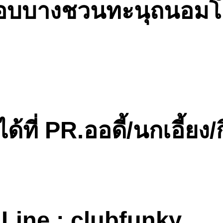
กบอบบางชวนทะนุถนอมโย
ี่ PR.ออดี้/นกเอี้ยง/ก
Line : clubfunky