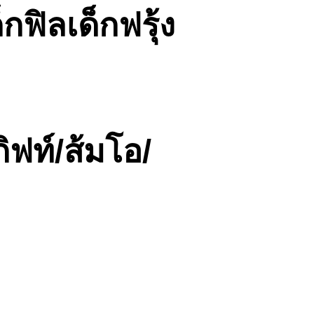
กฟิลเด็กฟรุ้ง
ิฟท์/ส้มโอ/