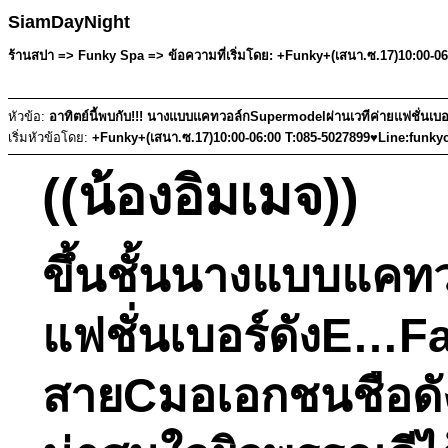
SiamDayNight
ร้านสปา => Funky Spa => ข้อความที่เริ่มโดย: +Funky+(เสนา.ซ.17)10:00-0
หัวข้อ:
อาทิตย์นี้พบกับ!!! นางแบบแคทวอล์กSupermodelผ่านเวทีค่ายแฟชั่นเบอร
เริ่มหัวข้อโดย:
+Funky+(เสนา.ซ.17)10:00-06:00 T:085-5027899♥Line:funky
((น้องอิมเมจ))
ขึ้นชั้นนางแบบแคท
แฟชั่นเบอร์ดังE…
สายCมอเอกชนชือดังใก