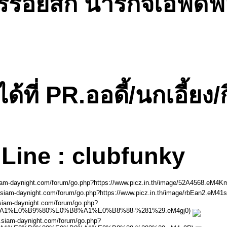
้รอยสัก น่ารักจีเอฟด
ี่ PR.ออดี้/นกเอี้ยง/ก
Line : clubfunky
.siam-daynight.com/forum/go.php?https://www.picz.in.th/image/52A4568.eM4
ww.siam-daynight.com/forum/go.php?https://www.picz.in.th/image/rbEan2.eM41
w.siam-daynight.com/forum/go.php?
B8%A1%E0%B9%80%E0%B8%A1%E0%B8%88-%281%29.eM4gj0)
w.siam-daynight.com/forum/go.php?