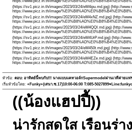
https://www.picz.in.th/image/%E0%B8%AD%E0%B8%B4%E0
(https://sv1.picz.in.th/images/2023/03/24/eM4ipu.md.jpg) (http://ww
https://www.picz.in.th/image/%E0%B8%AD%E0%B8%B4%E0%
(https://sv1.picz.in.th/images/2023/03/24/eM4xNZ.md.jpg) (http://w
https://www.picz.in.th/image/%E0%B8%AD%E0%B8%B4%E0
(https://sv1.picz.in.th/images/2023/03/24/eM4QQI.md.jpg) (http://w
https://www.picz.in.th/image/%E0%B8%AD%E0%B8%B4%E0
(https://sv1.picz.in.th/images/2023/03/24/eM4UrP.md.jpg) (http://ww
https://www.picz.in.th/image/%E0%B8%AD%E0%B8%B4%E0
(https://sv1.picz.in.th/images/2023/03/24/eM450t.md.jpg) (http://ww
https://www.picz.in.th/image/%E0%B8%AD%E0%B8%B4%E0%
(https://sv1.picz.in.th/images/2023/03/24/eM4EZe.md.jpg) (http://w
https://www.picz.in.th/image/%E0%B8%AD%E0%B8%B4%E0%
หัวข้อ:
ตอบ: อาทิตย์นี้พบกับ!!! นางแบบแคทวอล์กSupermodelผ่านเวทีค่ายแฟชั่
เริ่มหัวข้อโดย:
+Funky+(เสนา.ซ.17)10:00-06:00 T:085-5027899♥Line:funky
((น้องแฮปปี้))
น่ารักสดใส เรือนร่