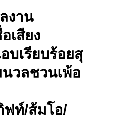
ผลงาน
อเสียง
อบเรียบร้อยสุ
่มนวลชวนเพ้อ
ิฟท์/ส้มโอ/