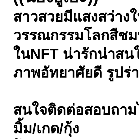
สาวสวยมีแสงสว่างใ
วรรณกรรมโลกสีชมพูอ
ในNFT น่ารักน่าสนใ
ภาพอัทยาศัยดี รูปร
สนใจติดต่อสอบถามได้ท
มิ้ม/เกด/กุ้ง