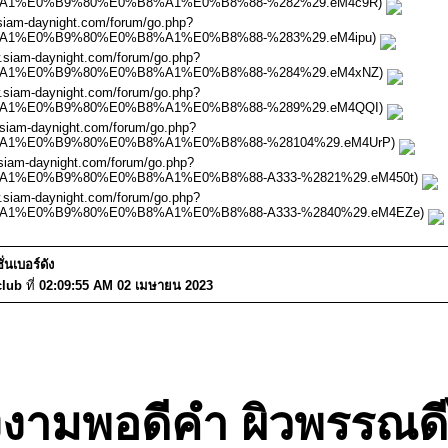
%B8%A1%E0%B9%80%E0%B8%A1%E0%B8%88-%282%29.eM4c9R)
w.siam-daynight.com/forum/go.php?
B8%A1%E0%B9%80%E0%B8%A1%E0%B8%88-%283%29.eM4ipu)
ww.siam-daynight.com/forum/go.php?
%B8%A1%E0%B9%80%E0%B8%A1%E0%B8%88-%284%29.eM4xNZ)
ww.siam-daynight.com/forum/go.php?
%B8%A1%E0%B9%80%E0%B8%A1%E0%B8%88-%289%29.eM4QQI)
w.siam-daynight.com/forum/go.php?
%B8%A1%E0%B9%80%E0%B8%A1%E0%B8%88-%28104%29.eM4UrP)
w.siam-daynight.com/forum/go.php?
B8%A1%E0%B9%80%E0%B8%A1%E0%B8%88-A333-%2821%29.eM450t)
ww.siam-daynight.com/forum/go.php?
B8%A1%E0%B9%80%E0%B8%A1%E0%B8%88-A333-%2840%29.eM4EZe)
นเบอร์ดัง
club
ที่
02:09:55 AM 02 เมษายน 2023
างงามพอดีคำ ผิวพรรณดี