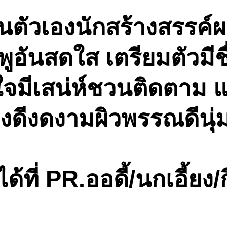
นตัวเองนักสร้างสรรค์
ันสดใส เตรียมตัวมีชื่
จมีเสน่ห์ชวนติดตาม แ
่างดีงดงามผิวพรรณดีนุ
ี่ PR.ออดี้/นกเอี้ยง/ก