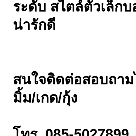
ระดับ สไตล์ตัวเล็
น่ารักดี
สนใจติดต่อสอบถามได้ท
มิ้ม/เกด/กุ้ง
โทร. 085-5027899 