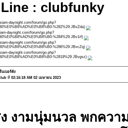
Line : clubfunky
w.siam-daynight.com/forum/go.php?
B9%80%E0%B8%AD%E0%B8%B0-%282%29.JBvZda)
.siam-daynight.com/forum/go.php?
9%80%E0%B8%AD%E0%B8%B0-%284%29.JBv1rf)
w.siam-daynight.com/forum/go.php?
B9%80%E0%B8%AD%E0%B8%B0-%286%29.JBvcZq)
w.siam-daynight.com/forum/go.php?
B9%80%E0%B8%AD%E0%B8%B0-%2819%29.JBvgsz)
นเบอร์ดัง
club
ที่
02:16:18 AM 02 เมษายน 2023
 งามนุ่มนวล พกความเ