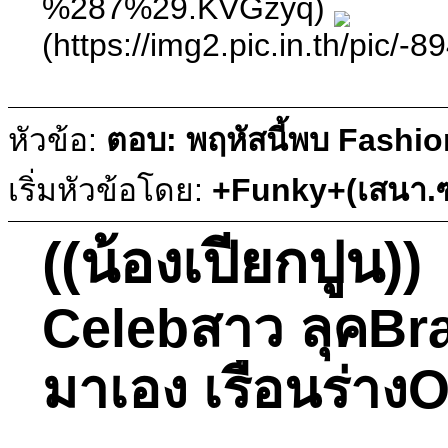
%287%29.KVGzyq)
(https://img2.pic.in.th
หัวข้อ:
ตอบ: พฤหัสนี้พบ Fashio
เริ่มหัวข้อโดย:
+Funky+(เสนา.ซ
((น้องเปียกปูน))
Celebสาว ลุคBra
มาเอง เรือนร่างO