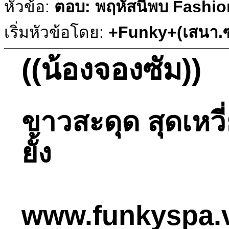
หัวข้อ:
ตอบ: พฤหัสนี้พบ Fashio
เริ่มหัวข้อโดย:
+Funky+(เสนา.ซ
((น้องจองซัม))
ขาวสะดุด สุดเหวี
ยั้ง
www.funkyspa.