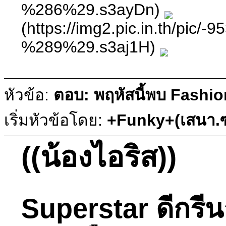
%286%29.s3ayDn)
(https://img2.pic.in.th
%289%29.s3aj1H)
หัวข้อ:
ตอบ: พฤหัสนี้พบ Fashio
เริ่มหัวข้อโดย:
+Funky+(เสนา.ซ
((น้องไอริส))
Superstar ดีกร