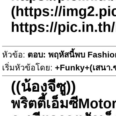
(https://img2.p
https://pic.
หัวข้อ:
ตอบ: พฤหัสนี้พบ Fashio
เริ่มหัวข้อโดย:
+Funky+(เสนา.ซ
((น้องจีซู))
พริตตี้เอ็มซีMot