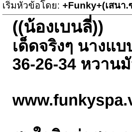
เริ่มหัวข้อโดย:
+Funky+(เสนา.ซ
((น้องเบนลี่))
เด็ดจริงๆ นางแบบ
36-26-34 หวานมัน
www.funkyspa.