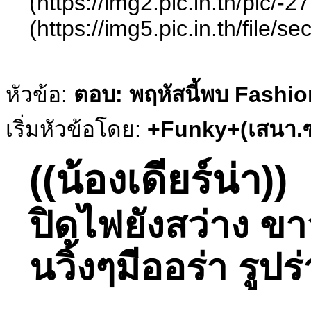
(https://img2.pic.in.th/
(https://img5.pic.in.th/
หัวข้อ:
ตอบ: พฤหัสนี้พบ Fashio
เริ่มหัวข้อโดย:
+Funky+(เสนา.ซ
((น้องเดียร์น่า))
ปิดไฟยังสว่าง ข
นวิ้งๆมีออร่า รู