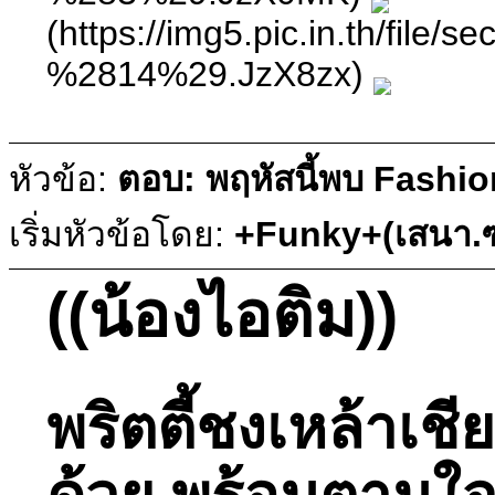
(https://img5.pic.in.th/
%2814%29.JzX8zx)
หัวข้อ:
ตอบ: พฤหัสนี้พบ Fashio
เริ่มหัวข้อโดย:
+Funky+(เสนา.ซ
((น้องไอติม))
พริตตี้ชงเหล้าเชี