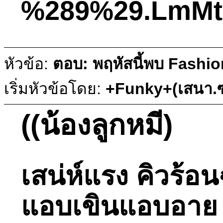
%289%29.LmM
หัวข้อ:
ตอบ: พฤหัสนี้พบ Fashio
เริ่มหัวข้อโดย:
+Funky+(เสนา.ซ
((น้องลูกหมี)
เสน่ห์แรง คิวร้อ
แอบเขินแอบอาย