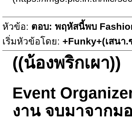
หัวข้อ:
ตอบ: พฤหัสนี้พบ Fashio
เริ่มหัวข้อโดย:
+Funky+(เสนา.ซ
((น้องพริกเผา))
Event Organizer 
งาน จบมาจากมอรั