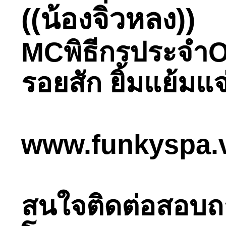
((น้องจิ่วหลง))
MCพิธีกรประจำOf
รอยสัก ยิ้มแย้มแจ
www.funkyspa.
สนใจติดต่อสอบถามไ