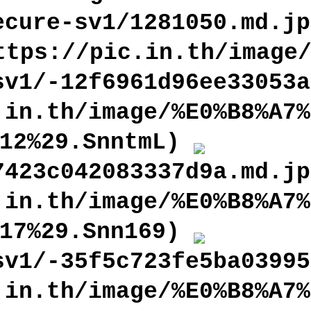
ecure-sv1/1281050.md.jp
ttps://pic.in.th/image
sv1/-12f6961d96ee33053a
.in.th/image/%E0%B8%A7%
812%29.SnntmL)
7423c042083337d9a.md.jp
.in.th/image/%E0%B8%A7%
817%29.Snn169)
sv1/-35f5c723fe5ba03995
.in.th/image/%E0%B8%A7%