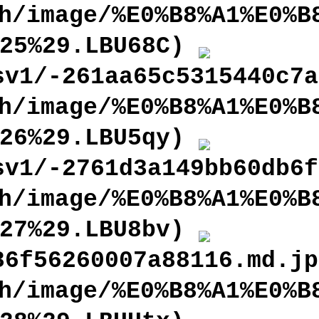
h/image/%E0%B8%A1%E0%B
825%29.LBU68C)
sv1/-261aa65c5315440c7a
h/image/%E0%B8%A1%E0%B
826%29.LBU5qy)
sv1/-2761d3a149bb60db6f
h/image/%E0%B8%A1%E0%B
827%29.LBU8bv)
86f56260007a88116.md.jp
h/image/%E0%B8%A1%E0%B