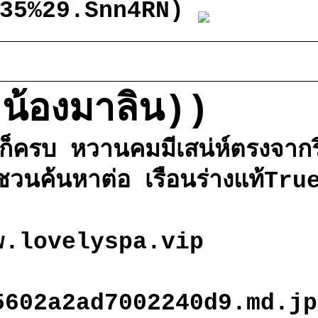
835%29.Snn4RN)
น้องมาลิน))
ก็ครบ หวานคมมีเสน่ห์ตรงจากริ
ชวนค้นหาต่อ เรือนร่างแท้True
w.lovelyspa.vip
5602a2ad7002240d9.md.jp