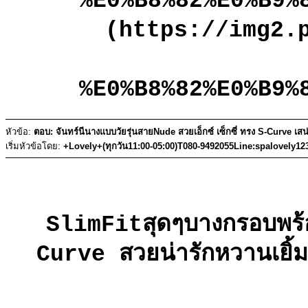
%E0%B8%82%E0%B9%
(https://img2.
%E0%B8%82%E0%B9%
หัวข้อ:
ตอบ: จันทร์นีนางแบบวัยรุ่นสายNude สวยเอ็กซ์ เซ็กซี่ ทรง S-Curve เสน
เริ่มหัวข้อโดย:
+Lovely+(ทุกวัน11:00-05:00)T080-9492055Line:spalovely12
SlimFitสุดๆบางกรอบพร้
Curve สวยน่ารักหวานเยิ้ม