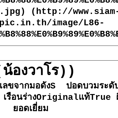
0%B8%88%E0%B9%89%E0%B8
.jpg) (http://www.siam
pic.in.th/image/L86-
0%B8%88%E0%B9%89%E0%B8
(น้องวาโร))
ตัวเลขจากมอดังS ปอดบวมระด
น เรือนร่างOriginalแท้True ผ
ยอดเยี่ยม