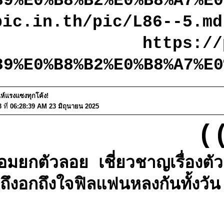
89%E0%B8%B2%E0%B8%A7%E
pic.in.th/pic/L86--5.md
https://
89%E0%B8%B2%E0%B8%A7%E
่ห์แรงแซงทุกโค้ง!
3
ที่
06:28:39 AM 23 มิถุนายน 2025
(
อมยกตัวลอย เชี่ยวชาญเรื่อง
ถึงอกถึงใจฟิลแฟนหลงกันทั้งวั