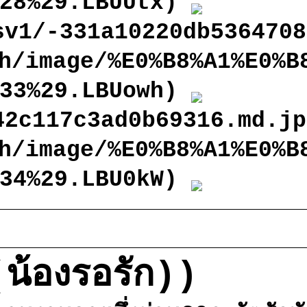
828%29.LBUUtx)
sv1/-331a10220db5364708
h/image/%E0%B8%A1%E0%B
833%29.LBUowh)
42c117c3ad0b69316.md.jp
h/image/%E0%B8%A1%E0%B
834%29.LBU0kW)
น้องรอรัก))