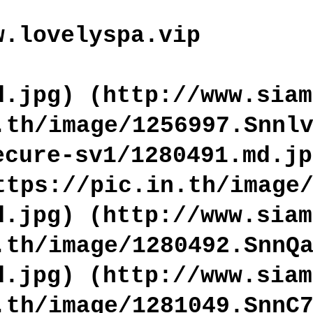
w.lovelyspa.vip
d.jpg) (http://www.siam
.th/image/1256997.Snnl
ecure-sv1/1280491.md.jp
ttps://pic.in.th/image
d.jpg) (http://www.siam
.th/image/1280492.SnnQ
d.jpg) (http://www.siam
.th/image/1281049.SnnC