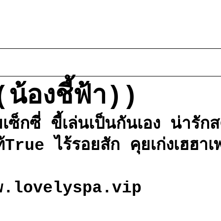
(น้องชี้ฟ้า))
ซี่ ขี้เล่นเป็นกันเอง น่ารัก
้True ไร้รอยสัก คุยเก่งเฮฮาเ
w.lovelyspa.vip