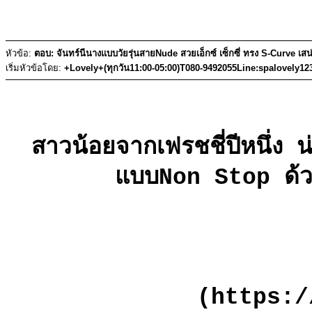
หัวข้อ:
ตอบ: จันทร์นีนางแบบวัยรุ่นสายNude สวยเอ็กซ์ เซ็กซี่ ทรง S-Curve เสน
เริ่มหัวข้อโดย:
+Lovely+(ทุกวัน11:00-05:00)T080-9492055Line:spalovely12
สาวน้อยจากเฟรชชี่ปีหนึ่ง 
แบบNon Stop ด้วยฟ
(https:/