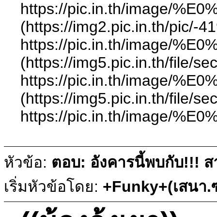
https://pic.in.th/im
(https://img2.pic.in.th/pic
https://pic.in.th/im
(https://img5.pic.in.th/fil
https://pic.in.th/im
(https://img5.pic.in.th/fil
https://pic.in.th/im
หัวข้อ:
ตอบ: อังคารนี้พบกับ!!!
เริ่มหัวข้อโดย:
+Funky+(เสนา.ซ