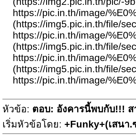
(https://img2.pic.in.th/pic
https://pic.in.th/im
(https://img5.pic.in.th/fil
https://pic.in.th/ima
(https://img5.pic.in.th/file
https://pic.in.th/ima
(https://img5.pic.in.th/fil
https://pic.in.th/ima
หัวข้อ:
ตอบ: อังคารนี้พบกับ!!!
เริ่มหัวข้อโดย:
+Funky+(เสนา.ซ