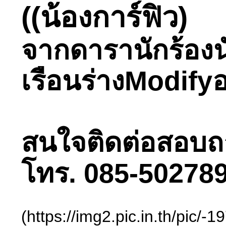
((น้องการ์ฟิว)
จากดารานักร้องน
เรือนร่างModifyอ
สนใจติดต่อสอบถามไ
โทร. 085-502789
(https://img2.pic.in.th/pic