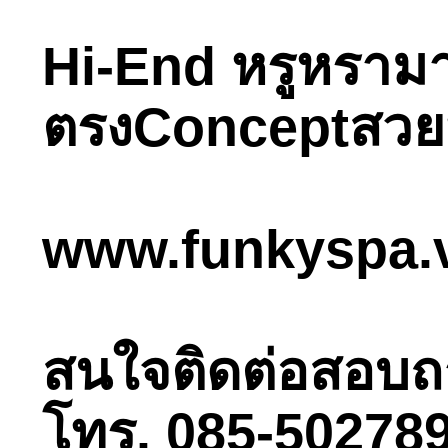
Hi-End หรูหรามา
ตรงConceptสวยห
www.funkyspa.
สนใจติดต่อสอบถามไ
โทร. 085-502789