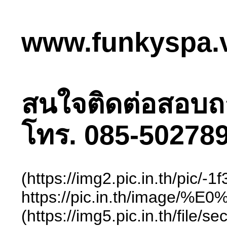
www.funkyspa.
สนใจติดต่อสอบถามไ
โทร. 085-502789
(https://img2.pic.in.th/pic
https://pic.in.th/im
(https://img5.pic.in.th/fil