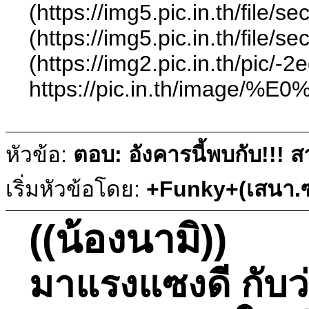
(https://img5.pic.in.th/fil
(https://img5.pic.in.th/fil
(https://img2.pic.in.th/pic
https://pic.in.th/ima
หัวข้อ:
ตอบ: อังคารนี้พบกับ!!!
เริ่มหัวข้อโดย:
+Funky+(เสนา.ซ
((น้องนามิ))
มาแรงแซงดี กับว