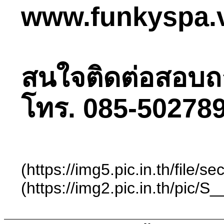
www.funkyspa.
สนใจติดต่อสอบถามไ
โทร. 085-502789
(https://img5.pic.in.th/fil
(https://img2.pic.in.th/pic