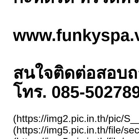
www.funkyspa.
สนใจติดต่อสอบถามไ
โทร. 085-502789
(https://img2.pic.in.th/pic
(https://img5.pic.in.th/fil