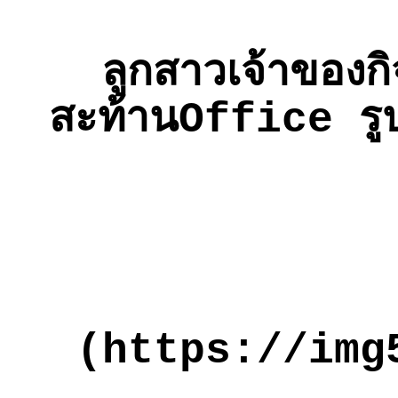
ลูกสาวเจ้าของ
สะท้านOffice รูป
(https://img