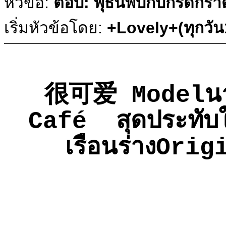
หัวข้อ:
ตอบ: พุธนี้พบกับกรี๊ดกร๊
เริ่มหัวข้อโดย:
+Lovely+(ทุกวั
很可爱 Modelนางแ
Café สุดประทับใจ
เรือนร่างOri