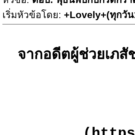
เริ่มหัวข้อโดย:
+Lovely+(ทุกวั
จากอดีตผู้ช่วยเภส
(http