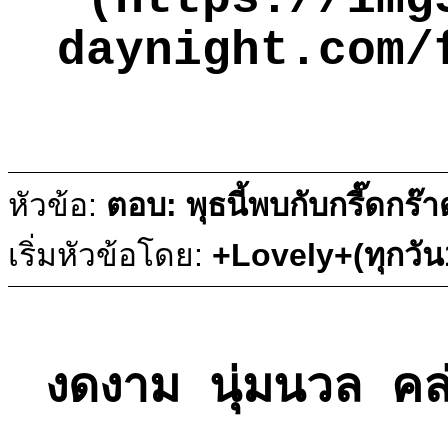
daynight.com/
หัวข้อ:
ตอบ: พุธนี้พบกับกรี๊ดกร๊
เริ่มหัวข้อโดย:
+Lovely+(ทุกวั
งดงาม นุ่มนวล คล