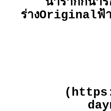
น่าร้ากกน่า
ร่างOriginalฟ้า
(https
day