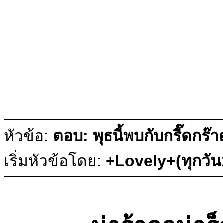
หัวข้อ:
ตอบ: พุธนี้พบกับกรี๊ดกร๊
เริ่มหัวข้อโดย:
+Lovely+(ทุกวั