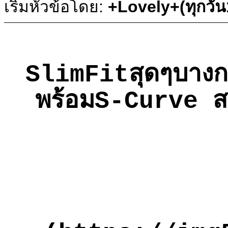
เริ่มหัวข้อโดย:
+Lovely+(ทุกวั
SlimFitสุดๆบางก
พร้อมS-Curve สวย