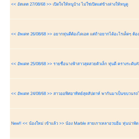
<< อัตเดต 27/08/68 >> เปิดใจให้หนูบ้าง ไม่ใช่เปิดแต่ข้างล่างให้หนูดู
<< อัพเดท 26/08/68 >> อยากหุ่นดีต้องไดเอต แต่ถ้าอยากได้อะไรเด็ดๆ ต้
<< อัพเดท 25/08/68 >> รายชื่อนางฟ้าสาวสุดสวยตัวเล็ก หุ่นดี ครางระดับ
<< อัพเดท 24/08/68 >> สาวออฟิศอาทิตย์สุดสัปดาห์ พากันมาเป็นขบวนรถไฟ
New!! << น้องใหม่ เข้าแล้ว >> น้อง Marble สายเกาเหลาอวบอิ่ม หุ่นน่าฟัด