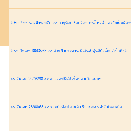
✨Hot!! << นางฟ้ารอบดึก >> อายุน้อย ร้อยลีลา งานไหลฉ่ำ ทะลักเต็มมือ
✨<< อัพเดท 30/08/68 >> สวยฟ้าประทาน มีเสน่ห์ หุ่นดีตัวเล็ก สเป็คพี่ๆ✨
<< อัพเดต 29/08/68 >> สาวออฟฟิศตัวท็อปตามใจแน่นๆ
<< อัพเดท 28/08/68 >> รวมตัวท๊อป งานดี บริการเก่ง หล่นไม้หล่นมือ