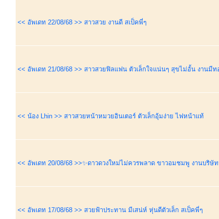
<< อัพเดท 22/08/68 >> สาวสวย งานดี สเป็คพี่ๆ
<< อัพเดท 21/08/68 >> สาวสวยฟิลแฟน ตัวเล็กใจแน่นๆ สุขไม่อั้น งานมี
<< น้อง Lhin >> สาวสวยหน้าหมวยอินเตอร์ ตัวเล็กอุ้มง่าย ไฟหน้าแท้
<< อัพเดท 20/08/68 >>✨ดาวดวงใหม่ไม่ควรพลาด ขาวอมชมพู งานบริษั
<< อัพเดท 17/08/68 >> สวยฟ้าประทาน มีเสน่ห์ หุ่นดีตัวเล็ก สเป็คพี่ๆ