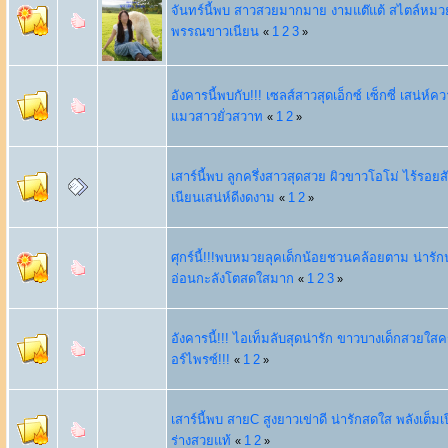
จันทร์นี้พบ สาวสวยมากมาย งามแต๊แต้ สไตล์หมวย
พรรณขาวเนียน
1
2
3
«
»
อังคารนี้พบกับ!!! เซลส์สาวสุดเอ็กซ์ เซ็กซี่ เสน่ห์คว
แมวสาวยั่วสวาท
1
2
«
»
เสาร์นี้พบ ลูกครึ่งสาวสุดสวย ผิวขาวโอโม่ ไร้รอยสั
เนียนเสน่ห์ดีงดงาม
1
2
«
»
ศุกร์นี้!!!พบหมวยลุคเด็กน้อยชวนคล้อยตาม น่ารักน
อ่อนกะลังโตสดใสมาก
1
2
3
«
»
อังคารนี้!!! ไอเท็มลับสุดน่ารัก ขาวบางเด็กสวยใสค
อร์ไพรซ์!!!
1
2
«
»
เสาร์นี้พบ สายC สูงยาวเข่าดี น่ารักสดใส พลังเต็มเ
ร่างสวยแท้
1
2
«
»