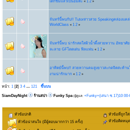
เด็กชิมแล้วเป็นอมตะ
1
2
«
»
จันทร์นี้พบกับ!! Tutorสาวสวย Speakingคล่องแคล่
WorldClass
1
2
«
»
จันทร์นี้พบ น่ารักสดใสผิวน้ำผึ้งสวยหวาน อัทยาศ
ละลาย GFโดดเด่น ฟิลแฟน
1
2
«
»
อาทิตย์นี้พบ!! สวยหวานคมสูงยาวสะกดจิตสะท้านใ
งามน่ารักมาก
1
2
«
»
หน้า:
1
[
2
]
3
4
...
121
ขึ้นบน
SiamDayNight
ร้านสปา
Funky Spa
+Funky+(เสนา.ซ.17)10:00-
(ผู้ดูแล:
หัวข้อปกติ
หัวข้อที่ถูกใส
หัวข้อติดหมุ
หัวข้อน่าสนใจ (มีผู้ตอบมากกว่า 15 ครั้ง)