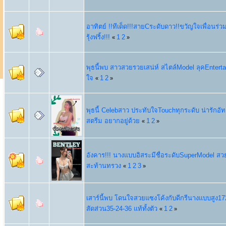
อาทิตย์ !!ทีเด็ด!!!สายCระดับดาว!!ขวัญใจเพื่อนร่ว
รุ้งฟริ้ง!!!
1
2
«
»
พุธนี้พบ สาวสวยรวยเสน่ห์ สไตล์Model ลุคEntert
ใจ
1
2
«
»
พุธนี้ Celebสาว ประทับใจTouchทุกระดับ น่ารักอัทย
สตรีม อยากอยู่ด้วย
1
2
«
»
อังคาร!!! นางแบบอิสระมีชื่อระดับSuperModel สวยเอ
สะท้านทรวง
1
2
3
«
»
เสาร์นี้พบ โดนใจสวยแซงโค้งกับดีกรีนางแบบสูง1
สัดส่วน35-24-36 แท้ทั้งตัว
1
2
«
»