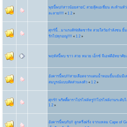
พุธนี้พบ!!สาวน้อยสายC สวยลุ๊คเอเชี่ยน สะท้านห
ละลาย!!!!
1
2
«
»
ศุกร์นี้...มาแรงส์Hitติดชาร์ท สวยใสวัยกำลังซน ยิ
รักไปทุกอณู!!!!
1
2
«
»
พฤหัสนี้พบ ขาว สวย หมวย เอ็กซ์ จีเอฟดีอัทยาศัย
อังคารนี้พบ!!!สายเลือดจากแดนน้ำหอมยิ้มแย้มมีเสน
สมบูรณ์แบบสัดส่วนลงตัว
1
2
«
»
ศุกร์!! พริตตี้ดาราโปรไฟล์หรู!!!โปรไฟล์งานระดับ
1
2
»
อังคารนี้พบกับ!! ลูกครึ่งฝรั่ง จากแหลม Cape of 