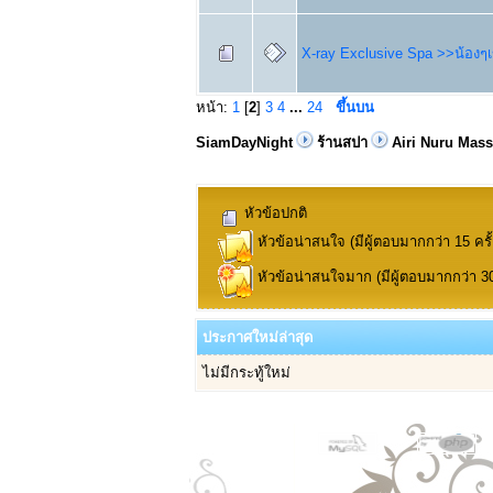
X-ray Exclusive Spa >>น้องๆเข
หน้า:
1
[
2
]
3
4
...
24
ขึ้นบน
SiamDayNight
ร้านสปา
Airi Nuru Massa
หัวข้อปกติ
หัวข้อน่าสนใจ (มีผู้ตอบมากกว่า 15 ครั้
หัวข้อน่าสนใจมาก (มีผู้ตอบมากกว่า 30 
ประกาศใหม่ล่าสุด
ไม่มีกระทู้ใหม่