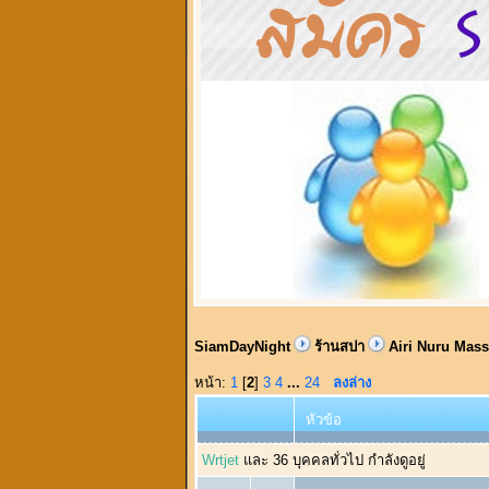
SiamDayNight
ร้านสปา
Airi Nuru Massa
หน้า:
1
[
2
]
3
4
...
24
ลงล่าง
หัวข้อ
Wrtjet
และ 36 บุคคลทั่วไป กำลังดูอยู่