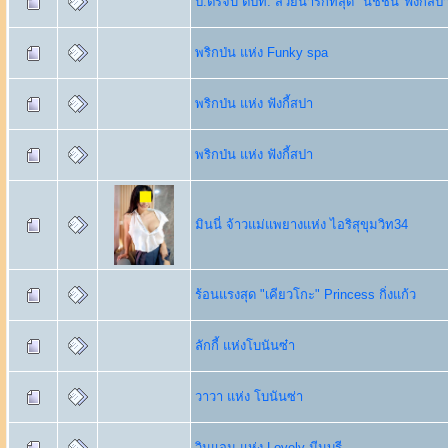
ป.ตรีจบ ตปท. สวยน่ารักที่สุด "นิชชิน"ฟังกี้สป
พริกป่น แห่ง Funky spa
พริกป่น แห่ง ฟังกี้สปา
พริกป่น แห่ง ฟังกี้สปา
มินนี่ จ้าวแม่แพยางแห่ง ไอริสุขุมวิท34
ร้อนแรงสุด "เคียวโกะ" Princess กิ่งแก้ว
ลักกี้ แห่งโบนันซ๋า
วาวา แห่ง โบนันซ่า
วินแอม แห่ง Lovely มีนบุรี