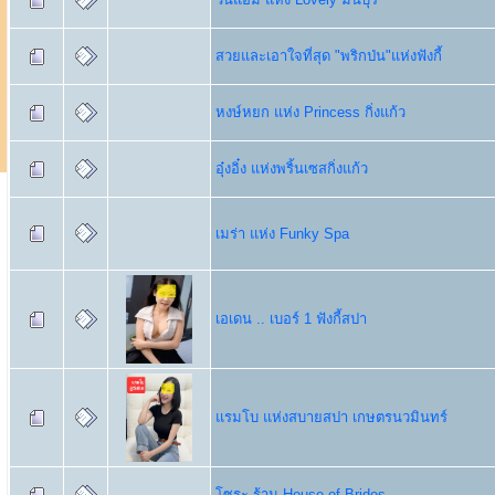
สวยและเอาใจที่สุด "พริกป่น"แห่งฟังกี้
หงษ์หยก แห่ง Princess กิ่งแก้ว
อุ๋งอิ๋ง แห่งพริ้นเซสกิ่งแก้ว
เมร่า แห่ง Funky Spa
เอเดน .. เบอร์ 1 ฟังกี้สปา
แรมโบ แห่งสบายสปา เกษตรนวมินทร์
โซระ ร้าน House of Brides