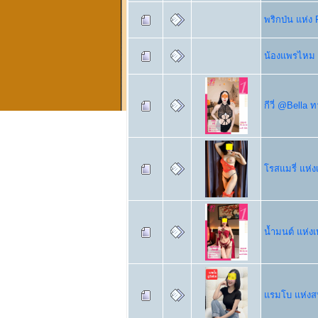
พริกป่น แห่ง
น้องแพรไหม @
กีวี่ @Bella 
โรสแมรี่ แห่ง
น้ำมนต์ แห่ง
แรมโบ แห่งส