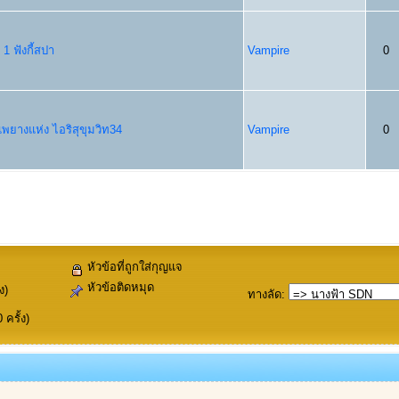
 1 ฟังกี้สปา
Vampire
0
่แพยางแห่ง ไอริสุขุมวิท34
Vampire
0
หัวข้อที่ถูกใส่กุญแจ
หัวข้อติดหมุด
ง)
ทางลัด
:
ครั้ง)