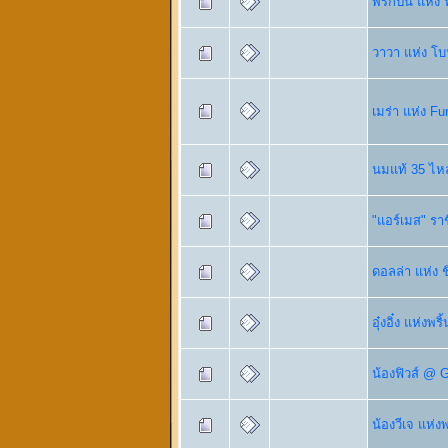
พริกป่น แห่ง ฟ
วาวา แห่ง โบ
เมร่า แห่ง F
นมแท้ 35 ไห
"แอร์เมส" ราช
ดอลล่า แห่ง ช
อุ๋งอิ๋ง แห่งพร
น้องฟิวส์ @ 
น้องวีเจ แห่งพ