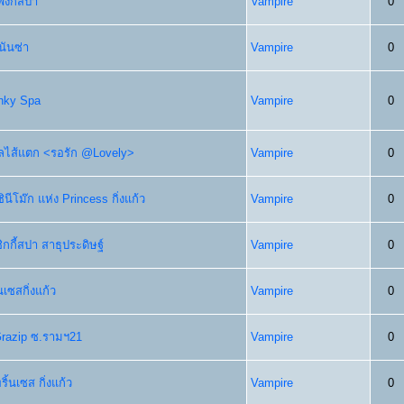
ังกี้สปา
Vampire
0
นันซ่า
Vampire
0
unky Spa
Vampire
0
ลไส้แตก <รอรัก @Lovely>
Vampire
0
ินีโม๊ก แห่ง Princess กิ่งแก้ว
Vampire
0
ิกกี้สปา สาธุประดิษฐ์
Vampire
0
ิ้นเซสกิ่งแก้ว
Vampire
0
Grazip ซ.รามฯ21
Vampire
0
ริ้นเซส กิ่งแก้ว
Vampire
0