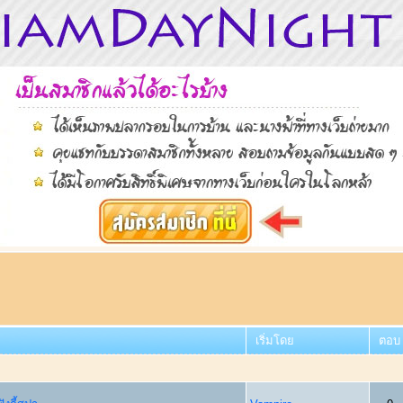
เริ่มโดย
ตอบ