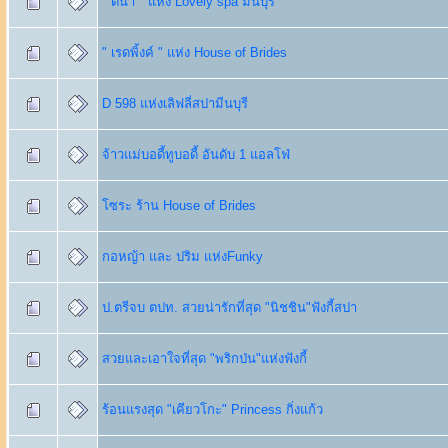
" ดีน่า " แห่ง Lovely spa มีนบุรี
" เรดพิ้งค์ " แห่ง House of Brides
D 598 แห่งเลิฟลี่สปามีนบุรี
จ้าวแม่บอดี้ทูบอดี้ อันดับ 1 แอลโฟ่
โซระ ร้าน House of Brides
กอหญ้า และ ปริม แห่งFunky
ป.ตรีจบ ตปท. สวยน่ารักที่สุด "นิชชิน"ฟังกี้สปา
สวยและเอาใจที่สุด "พริกป่น"แห่งฟังกี้
ร้อนแรงสุด "เคียวโกะ" Princess กิ่งแก้ว