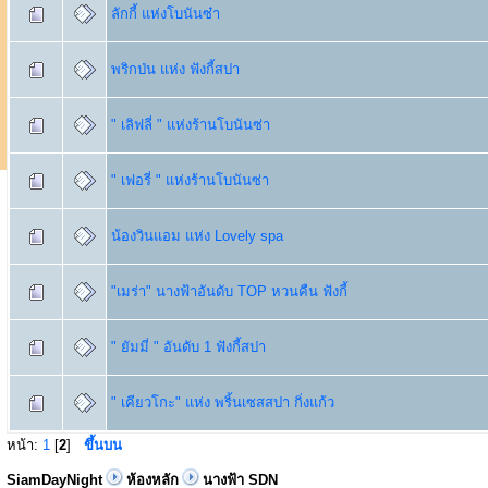
ลักกี้ แห่งโบนันซ๋า
พริกป่น แห่ง ฟังกี้สปา
" เลิฟลี่ " แห่งร้านโบนันซ่า
" เฟอรี่ " แห่งร้านโบนันซ่า
น้องวินแอม แห่ง Lovely spa
"เมร่า" นางฟ้าอันดับ TOP หวนคืน ฟังกี้
" ยัมมี่ " อันดับ 1 ฟังกี้สปา
" เคียวโกะ" แห่ง พริ้นเซสสปา กิ่งแก้ว
หน้า:
1
[
2
]
ขึ้นบน
SiamDayNight
ห้องหลัก
นางฟ้า SDN