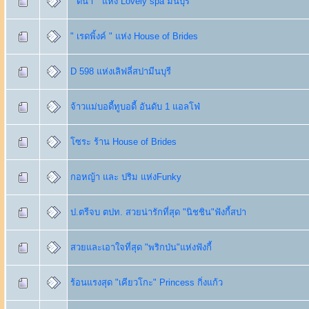
" ดีน่า " แห่ง Lovely spa มีนบุรี
" เรดพิ้งค์ " แห่ง House of Brides
D 598 แห่งเลิฟลี่สปามีนบุรี
จ้าวแม่บอดี้ทูบอดี้ อันดับ 1 แอลโฟ่
โซระ ร้าน House of Brides
กอหญ้า และ ปริม แห่งFunky
ป.ตรีจบ ตปท. สวยน่ารักที่สุด "นิชชิน"ฟังกี้สปา
สวยและเอาใจที่สุด "พริกป่น"แห่งฟังกี้
ร้อนแรงสุด "เคียวโกะ" Princess กิ่งแก้ว