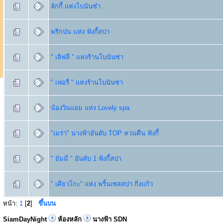
ลักกี้ แห่งโบนันซ๋า
พริกป่น แห่ง ฟังกี้สปา
" เลิฟลี่ " แห่งร้านโบนันซ่า
" เฟอรี่ " แห่งร้านโบนันซ่า
น้องวินแอม แห่ง Lovely spa
"เมร่า" นางฟ้าอันดับ TOP หวนคืน ฟังกี้
" ยัมมี่ " อันดับ 1 ฟังกี้สปา
" เคียวโกะ" แห่ง พริ้นเซสสปา กิ่งแก้ว
หน้า:
1
[
2
]
ขึ้นบน
SiamDayNight
ห้องหลัก
นางฟ้า SDN