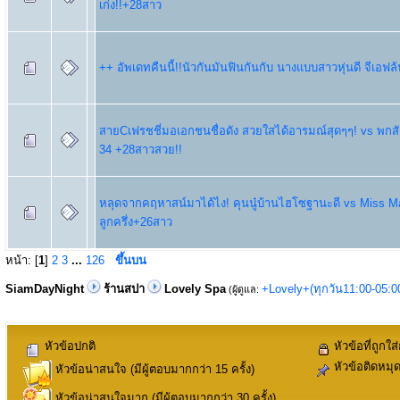
เก่ง!!+28สาว
++ อัพเดทคืนนี้!!นัวกันมันฟินกันกับ นางแบบสาวหุ่นดี จีเอฟล
สายCเฟรชชี่มอเอกชนชื่อดัง สวยใสได้อารมณ์สุดๆๆ! vs พกสั
34 +28สาวสวย!!
หลุดจากคฤหาสน์มาได้ไง! คุนนู๋บ้านไฮโซฐานะดี vs Miss Ma
ลูกครึ่ง+26สาว
หน้า: [
1
]
2
3
...
126
ขึ้นบน
SiamDayNight
ร้านสปา
Lovely Spa
+Lovely+(ทุกวัน11:00-05:
(ผู้ดูแล:
หัวข้อปกติ
หัวข้อที่ถูกใส
หัวข้อติดหมุ
หัวข้อน่าสนใจ (มีผู้ตอบมากกว่า 15 ครั้ง)
หัวข้อน่าสนใจมาก (มีผู้ตอบมากกว่า 30 ครั้ง)