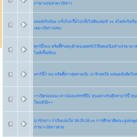
ภาษาแสนสวย+28สาว
เสน่ห์เกินร้อย เกร็งไปกรี๊ดไปกลิ้งไปฟินเฟ่อร์! vs สไตล์จริงเรี
เลย+26สาวแซบ
ศุกร์นี้!พบ พริตตี้PrettyคิวทองสุดHOTที่สุดเหนือคำบรรยาย
ไฟล์เริ๊ดเพียบ
เสาร์นี้!! พบ พริตตี้สาวสุดสวยเป๊ะ น่ารักสดใส แฟนคลับติดใจต
++เปิดรอบจอง สาวน้อยเฟรซชี่ปี1 หุ่นอย่างกับตุ๊กตาบาร์บี้ หุ
โพเเท้35++
น่ารักขาว ร่าเริงแจ่มใส 34-25-34 vs การศึกษาดีคณะสูงส่งพ
ภาษา+26สาวสวย