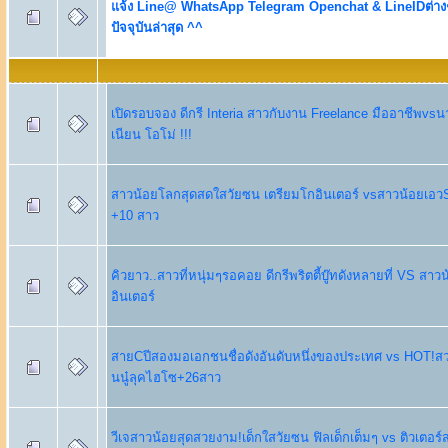
แจ้ง Line@ WhatsApp Telegram Openchat & LineIDต่างๆ 
ปัจจุบันล่าสุด ^^
เปิดรอบจอง ดีกรี Interia สาวกับงาน Freelance มืออาชีพvs
เนียน โอโม่ !!!
สาวน้อยโลกสุดสดใสวัยซน เตรียมโกอินเตอร์ vsสาวน้อยเอวS
+10 สาว
คิวยาว..สาวที่หนุ่มๆรอคอย ดีกรีพริตตี้บู๊ทดังหลายที่ VS ส
อินเตอร์
สายCปีสองมอเอกชนชื่อดังอันดับหนึ่งของประเทศ vs HOT!ส
นนู๋ลุคไฮโซ+26สาว
วีเจสาวน้อยสุดสวยงาม!เด็กใสวัยซน ฟิลเด็กเต็มๆ vs ติวเตอร