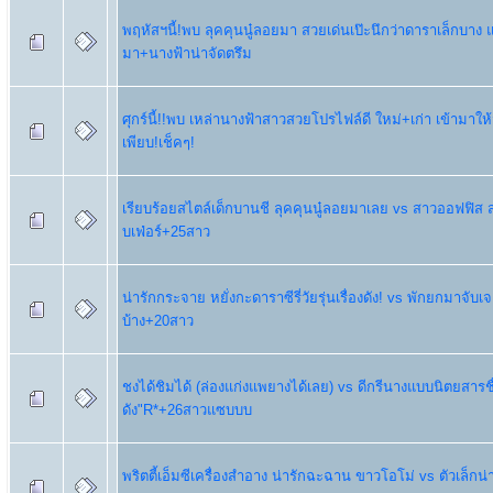
พฤหัสฯนี้!พบ ลุคคุนนู๋ลอยมา สวยเด่นเป๊ะนึกว่าดาราเล็กบาง แ
มา+นางฟ้าน่าจัดตรึม
ศุกร์นี้!!พบ เหล่านางฟ้าสาวสวยโปรไฟล์ดี ใหม่+เก่า เข้ามาให
เพียบ!เช็คๆ!
เรียบร้อยสไตล์เด็กบานชี ลุคคุนนู๋ลอยมาเลย vs สาวออฟฟิส 
บเฟ่อร์+25สาว
น่ารักกระจาย หยั่งกะดาราซีรี่วัยรุ่นเรื่องดัง! vs พักยกมาจับ
บ้าง+20สาว
ชงได้ชิมได้ (ล่องแก่งแพยางได้เลย) vs ดีกรีนางแบบนิตยสารชื
ดัง"R*+26สาวแซบบบ
พริตตี้เอ็มซีเครื่องสำอาง น่ารักฉะฉาน ขาวโอโม่ vs ตัวเล็กน่