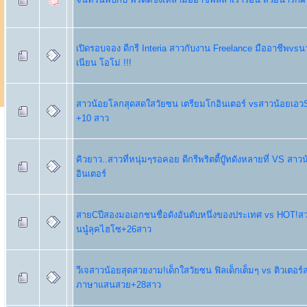
เปิดรอบจอง ดีกรี Interia สาวกับงาน Freelance มืออาชีพvs
เนียน โอโม่ !!!
สาวน้อยโลกสุดสดใสวัยซน เตรียมโกอินเตอร์ vsสาวน้อยเอวS
+10 สาว
คิวยาว..สาวที่หนุ่มๆรอคอย ดีกรีพริตตี้บู๊ทดังหลายที่ VS ส
อินเตอร์
สายCปีสองมอเอกชนชื่อดังอันดับหนึ่งของประเทศ vs HOT!ส
นนู๋ลุคไฮโซ+26สาว
วีเจสาวน้อยสุดสวยงาม!เด็กใสวัยซน ฟิลเด็กเต็มๆ vs ติวเตอร
ภาษาแสนสวย+28สาว