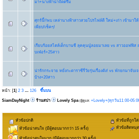
มา+นางฟ้าน่าจัดตรึม
ศุกร์นี้!!พบ เหล่านางฟ้าสาวสวยโปรไฟล์ดี ใหม่+เก่า เข้ามาให
เพียบ!เช็คๆ!
เรียบร้อยสไตล์เด็กบานชี ลุคคุนนู๋ลอยมาเลย vs สาวออฟฟิส 
บเฟ่อร์+25สาว
น่ารักกระจาย หยั่งกะดาราซีรี่วัยรุ่นเรื่องดัง! vs พักยกมาจับ
บ้าง+20สาว
หน้า: [
1
]
2
3
...
126
ขึ้นบน
SiamDayNight
ร้านสปา
Lovely Spa
+Lovely+(ทุกวัน11:00-05:
(ผู้ดูแล:
หัวข้อปกติ
หัวข้อที่ถูกใส
หัวข้อติดหมุ
หัวข้อน่าสนใจ (มีผู้ตอบมากกว่า 15 ครั้ง)
หัวข้อน่าสนใจมาก (มีผู้ตอบมากกว่า 30 ครั้ง)