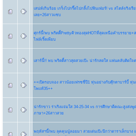
เสน่ห์เกินร้อย เกร็งไปกรี๊ดไปกลิ้งไปฟินเฟ่อร์! vs สไตล์จริงเรี
เลย+26สาวแซบ
ศุกร์นี้!พบ พริตตี้PrettyคิวทองสุดHOTที่สุดเหนือคำบรรยาย
ไฟล์เริ๊ดเพียบ
เสาร์นี้!! พบ พริตตี้สาวสุดสวยเป๊ะ น่ารักสดใส แฟนคลับติดใจต
++เปิดรอบจอง สาวน้อยเฟรซชี่ปี1 หุ่นอย่างกับตุ๊กตาบาร์บี้ หุ
โพเเท้35++
น่ารักขาว ร่าเริงแจ่มใส 34-25-34 vs การศึกษาดีคณะสูงส่งพ
ภาษา+26สาวสวย
พฤหัสฯนี้!พบ ลุคคุนนู๋ลอยมา สวยเด่นเป๊ะนึกว่าดาราเล็กบาง แ