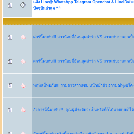
แจ้ง Line@ WhatsApp Telegram Openchat & LineIDต่างๆ 
ปัจจุบันล่าสุด ^^
ศุกร์นี้พบกับ!!! สาวน้อยขี้อ้อนสุดน่ารัก VS สาวแซ่บงานลุกเ
ศุกร์นี้พบกับ!!! สาวน้อยขี้อ้อนสุดน่ารัก VS สาวแซ่บงานลุกเ
พฤหัสนี้พบกับ!!! รวมดาวสาวแซ่บ หน้าเย้ายั่ว อารมณ์พุ่งปรี๊
อังคารนี้นี้พบกับ!!! .คุณนู๋มีระดับจะเป็นพริตตี้ก็ได้นางแบบก็ได้!
จันทร์นี้พบกับ พริตตี้ชงเหล้ามืออาชีพลีลาเร่าร้อน สวยน่ารักผ