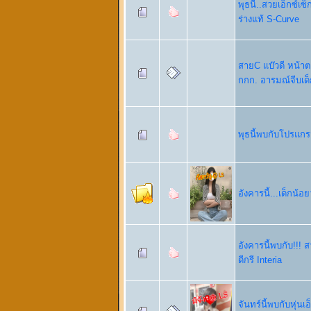
พุธนี้..สวยเอ็กซ์เซ
ร่างแท้ S-Curve
สายC แบ๊วดี หน้าต
กกก. อารมณ์จีบเด
พุธนี้พบกับโปรแกร
อังคารนี้...เด็กน้อ
อังคารนี้พบกับ!!!
ดีกรี Interia
จันทร์นี้พบกับหุ่นเ