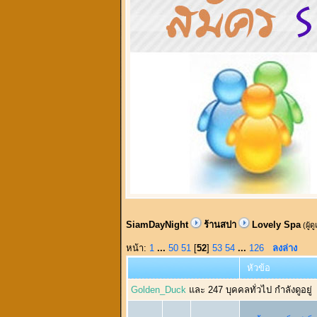
SiamDayNight
ร้านสปา
Lovely Spa
(ผู้ด
หน้า:
1
...
50
51
[
52
]
53
54
...
126
ลงล่าง
หัวข้อ
Golden_Duck
และ 247 บุคคลทั่วไป กำลังดูอยู่