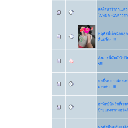
สดใสน่าร้ากก...สวย
ไปหมด +25สาวสว
พฤหัสนี้เด็กน้อยลุ
ลื่นปรื๊ดๆ !!!
อังคารนี้คับคั่งไป
ร์!!!!
พุธนี้พบสาวน้อยเฟร
ครบกับ...!!!
อาทิตย์นีพริตตี้เ
ป้ายแดงจากมอรัดชื
พฤหัสนี้พบกับ!! เ