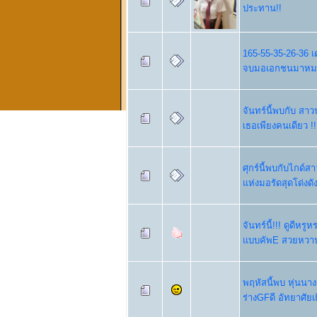
ประทาน!!
165-55-35-26-36 
จบมอเอกชนมาหม
จันทร์นี้พบกับ สา
เธอเพียงคนเดียว !!
ศุกร์นี้พบกับไกด
แห่งมอรัดสุดโด่งดั
จันทร์นี้!!! ดูดีห
แบบคัพE สวยหวาน
พฤหัสนี้พบ หุ่นนาง
ร่างGFดี อัทยาศัยเย