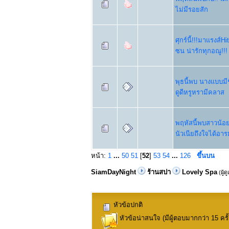
ไม่มีรอยสัก
ศุกร์นี้!!!มาแรงส์H
ซน น่ารักทุกอณู!!!
พุธนี้พบ นางแบบมีช
ดูดีหรูหรามีคลาส
พฤหัสนี้พบสาวน้อยว
นัวเนียถึงใจได้อาร
หน้า:
1
...
50
51
[
52
]
53
54
...
126
ขึ้นบน
SiamDayNight
ร้านสปา
Lovely Spa
(ผู้ด
หัวข้อปกติ
หัวข้อน่าสนใจ (มีผู้ตอบมากกว่า 15 ครั้